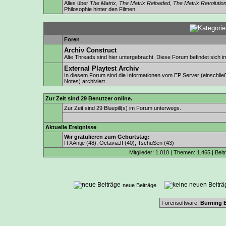
Alles über
The Matrix
,
The Matrix Reloaded
,
The Matrix Revolutio
Philosophie hinter den Filmen.
Foren
Archiv Construct
Alte Threads sind hier untergebracht. Diese Forum befindet sich
External Playtest Archiv
In diesem Forum sind die Informationen vom EP Server (einschlie
Notes) archiviert.
Zur Zeit sind 29 Benutzer online.
Zur Zeit sind 29 Bluepill(s) im Forum unterwegs.
Aktuelle Ereignisse
Wir gratulieren zum Geburtstag:
ITXAntje
(48),
OctaviaJI
(40),
TschuSen
(43)
Mitglieder: 1.010 | Themen: 1.465 | Beit
neue Beiträge
Forensoftware:
Burning B