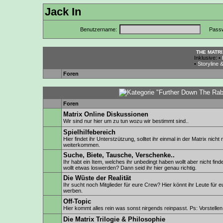
Jack In
Benutzername:
Passw
THE MATR
Inklusive:
•
•
Storyline 
Foren
Foren
Matrix Online Diskussionen
Wir sind nur hier um zu tun wozu wir bestimmt sind..
Spielhilfebereich
Hier findet ihr Unterstzützung, solltet ihr einmal in der Matrix nicht
weiterkommen.
Suche, Biete, Tausche, Verschenke..
Ihr habt ein Item, welches ihr unbedingt haben wollt aber nicht find
wollt etwas loswerden? Dann seid ihr hier genau richtig.
Die Wüste der Realität
Ihr sucht noch Mitglieder für eure Crew? Hier könnt ihr Leute für 
werben.
Off-Topic
Hier kommt alles rein was sonst nirgends reinpasst. Ps: Vorstellen is
Die Matrix Trilogie & Philosophie