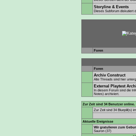
Storyline & Events
Dieses Subforum diskutiert d
Foren
Foren
Archiv Construct
Alte Threads sind hier unte
External Playtest Arch
In diesem Forum sind die In
Notes) archiviert.
Zur Zeit sind 34 Benutzer online.
Zur Zeit sind 34 Bluepill(s)
Aktuelle Ereignisse
Wir gratulieren zum Gebur
Sauron
(37)