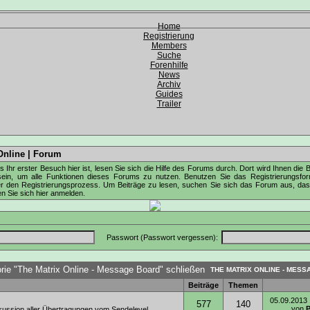
Home
Registrierung
Members
Suche
Forenhilfe
News
Archiv
Guides
Trailer
Online | Forum
 Ihr erster Besuch hier ist, lesen Sie sich die
Hilfe des Forums
durch. Dort wird Ihnen die 
sein, um alle Funktionen dieses Forums zu nutzen. Benutzen Sie das
Registrierungsfor
r den Registrierungsprozess. Um Beiträge zu lesen, suchen Sie sich das Forum aus, das Sie
en Sie sich
hier
anmelden.
Passwort (
Passwort vergessen
):
THE MATRIX ONLINE - MES
Beiträge
Themen
05.09.2013
577
140
von
skussion aller Übertragungen vom Sendelevel.