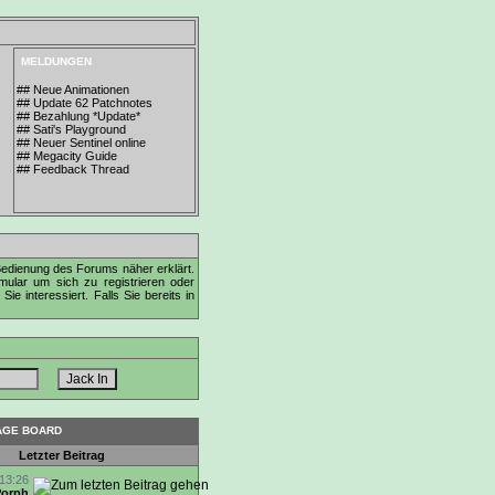
MELDUNGEN
## Neue Animationen
## Update 62 Patchnotes
## Bezahlung *Update*
## Sati's Playground
## Neuer Sentinel online
## Megacity Guide
## Feedback Thread
Bedienung des Forums näher erklärt.
mular
um sich zu registrieren oder
 interessiert. Falls Sie bereits in
SAGE BOARD
Letzter Beitrag
13:26
Porph