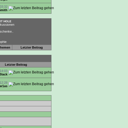
03:32
Smith
IT HOLE
skussionen
rschenke..
ophie
hemen
Letzter Beitrag
Letzter Beitrag
14:03
Black
12:28
ar1as