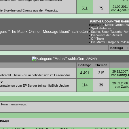
21.02.2011
511
75
von
Agent-
ie Storyline und Events aus der Megacity.
FURTHER DOWN THE RABB
Inklusive:
•
Matrix Online Di
•
Spielhilfebereich
•
Suche, Biete, Tausche, Ve
•
Die Wüste der Realität
•
Off-Topic
•
Die Matrix Trilogie & Philos
Beiträge
T
ARCHIV
Beiträge
Themen
29.12.2007
4.491
315
von
Sonny-
rgebracht. Diese Forum befindet sich im Lesemodus.
iv
29.03.2006
114
39
formationen vom EP Server (einschließlich Update
von
Zach
 im Forum unterwegs.
tstag: