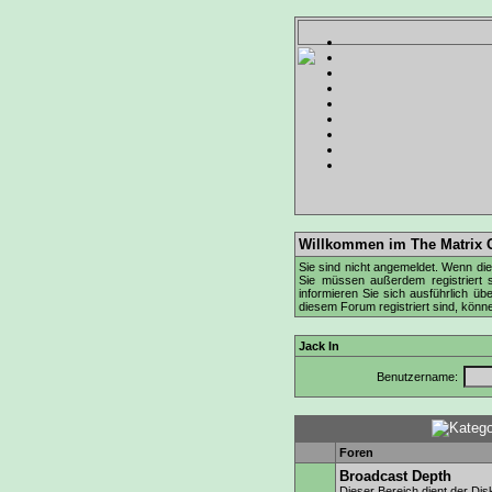
Willkommen im The Matrix 
Sie sind nicht angemeldet. Wenn dies
Sie müssen außerdem registriert 
informieren
Sie sich ausführlich übe
diesem Forum registriert sind, könn
Jack In
Benutzername:
Foren
Broadcast Depth
Dieser Bereich dient der Di