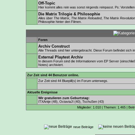
Off-Topic
Hier kommt alles rein was sonst nirgends reinpasst. Ps: Vorstellen is
Die Matrix Trilogie & Philosophie
Alles über
The Matrix
,
The Matrix Reloaded
,
The Matrix Revolutio
Philosophie hinter den Filmen.
Foren
Archiv Construct
Alte Threads sind hier untergebracht. Diese Forum befindet sich
External Playtest Archiv
In diesem Forum sind die Informationen vom EP Server (einschlie
Notes) archiviert.
Zur Zeit sind 44 Benutzer online.
Zur Zeit sind 44 Bluepill(s) im Forum unterwegs.
Aktuelle Ereignisse
Wir gratulieren zum Geburtstag:
ITXAntje
(48),
OctaviaJI
(40),
TschuSen
(43)
Mitglieder: 1.010 | Themen: 1.465 | Beit
neue Beiträge