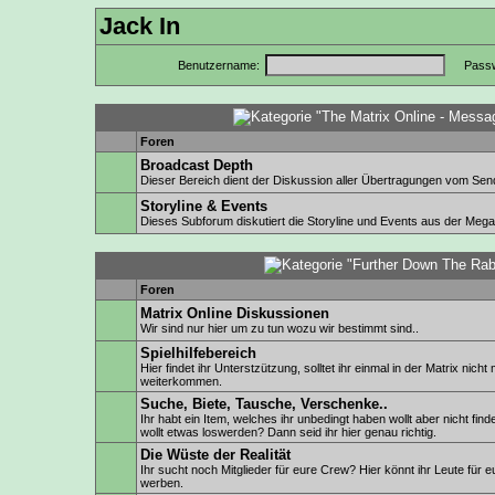
Jack In
Benutzername:
Passw
Foren
Broadcast Depth
Dieser Bereich dient der Diskussion aller Übertragungen vom Send
Storyline & Events
Dieses Subforum diskutiert die Storyline und Events aus der Megac
Foren
Matrix Online Diskussionen
Wir sind nur hier um zu tun wozu wir bestimmt sind..
Spielhilfebereich
Hier findet ihr Unterstzützung, solltet ihr einmal in der Matrix nicht
weiterkommen.
Suche, Biete, Tausche, Verschenke..
Ihr habt ein Item, welches ihr unbedingt haben wollt aber nicht find
wollt etwas loswerden? Dann seid ihr hier genau richtig.
Die Wüste der Realität
Ihr sucht noch Mitglieder für eure Crew? Hier könnt ihr Leute für 
werben.