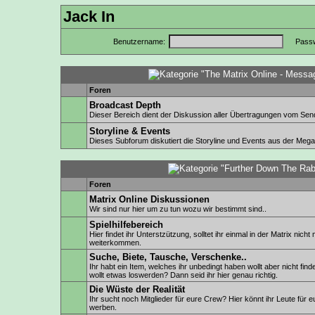
Jack In
Benutzername:
Passw
Foren
Broadcast Depth
Dieser Bereich dient der Diskussion aller Übertragungen vom Send
Storyline & Events
Dieses Subforum diskutiert die Storyline und Events aus der Megac
Foren
Matrix Online Diskussionen
Wir sind nur hier um zu tun wozu wir bestimmt sind..
Spielhilfebereich
Hier findet ihr Unterstzützung, solltet ihr einmal in der Matrix nicht
weiterkommen.
Suche, Biete, Tausche, Verschenke..
Ihr habt ein Item, welches ihr unbedingt haben wollt aber nicht find
wollt etwas loswerden? Dann seid ihr hier genau richtig.
Die Wüste der Realität
Ihr sucht noch Mitglieder für eure Crew? Hier könnt ihr Leute für 
werben.