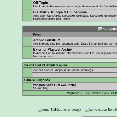
Off-Topic
Hier kommt alles rein was sonst nirgends reinpasst. Ps: Vorstellen is
Die Matrix Trilogie & Philosophie
Alles über
The Matrix
,
The Matrix Reloaded
,
The Matrix Revolutio
Philosophie hinter den Filmen.
Foren
Archiv Construct
Alte Threads sind hier untergebracht. Diese Forum befindet sich
External Playtest Archiv
In diesem Forum sind die Informationen vom EP Server (einschlie
Notes) archiviert.
Zur Zeit sind 29 Benutzer online.
Zur Zeit sind 29 Bluepill(s) im Forum unterwegs.
Aktuelle Ereignisse
Wir gratulieren zum Geburtstag:
Sauron
(37)
Mitglieder: 1.010 | Themen: 1.465 | Beit
neue Beiträge