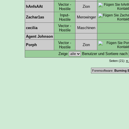
Vector -
hAnfsAAt
Zion
Hostile
Input-
Zachar1as
Merowinger
Hostile
Vector -
cecilia
Maschinen
Hostile
Agent Johnson
Vector -
Porph
Zion
Hostile
Zeige
Benutzer und Sortiere nach
Seiten (21):
« 
Forensoftware:
Burning B