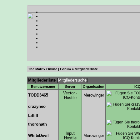
The Matrix Online | Forum
» Mitgliederliste
Mitgliederliste
[
Mitgliedersuche
]
Benutzername
Server
Organisation
IC
Vector -
TODD3465
Merowinger
Hostile
crazyneo
Lilfill
thoronath
Input
WhiteDevil
Merowinger
Hostile