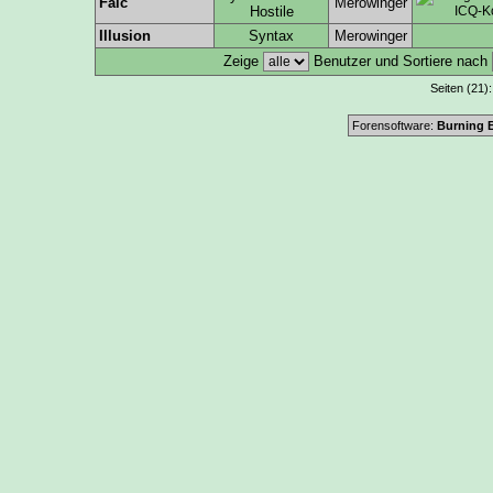
Faic
Merowinger
Hostile
Illusion
Syntax
Merowinger
Zeige
Benutzer und Sortiere nach
Seiten (21)
Forensoftware:
Burning B