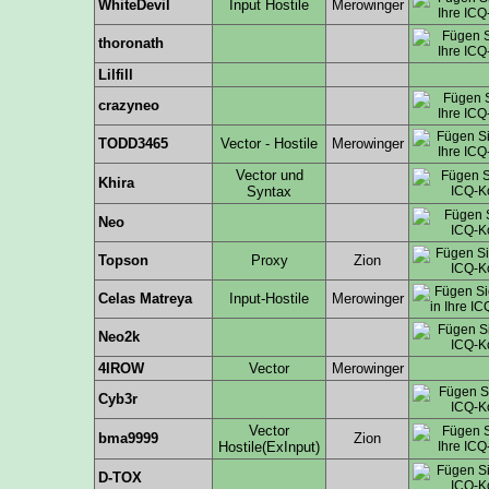
WhiteDevil
Input Hostile
Merowinger
thoronath
Lilfill
crazyneo
TODD3465
Vector - Hostile
Merowinger
Vector und
Khira
Syntax
Neo
Topson
Proxy
Zion
Celas Matreya
Input-Hostile
Merowinger
Neo2k
4IROW
Vector
Merowinger
Cyb3r
Vector
bma9999
Zion
Hostile(ExInput)
D-TOX