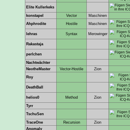
Elite Kullerkeks
konstapel
Vector
Maschinen
Ahphrodite
Hostile
Maschinen
lehras
Syntax
Merowinger
Rakastaja
perlchen
Nachtwächter
NeotheMaster
Vector-Hostile
Zion
Roy
DeathBall
helios0
Method
Zion
Tyrr
TschuSen
TraceOne
Recursion
Zion
Anomaly