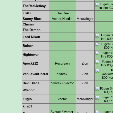
TheRealJetboy
L04D
The One
Sonny-Black
Vector Hostile
Merowinger
Chrissi
The Demon
Lord Nikon
Bolsch
Hightower
Apock212
Recursion
Zion
VabilaVanCheral
Syntax
Zion
DevilBlade
Syntax / Vector
Zion
W!sdom
Fugio
Vector
Merowinger
kira03
Syntax / Vector-