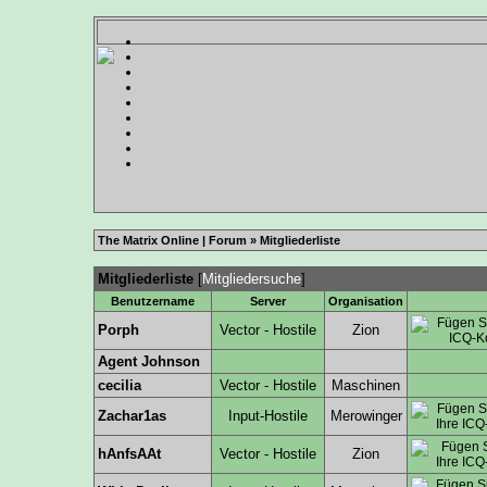
The Matrix Online | Forum
» Mitgliederliste
Mitgliederliste
[
Mitgliedersuche
]
Benutzername
Server
Organisation
Porph
Vector - Hostile
Zion
Agent Johnson
cecilia
Vector - Hostile
Maschinen
Zachar1as
Input-Hostile
Merowinger
hAnfsAAt
Vector - Hostile
Zion