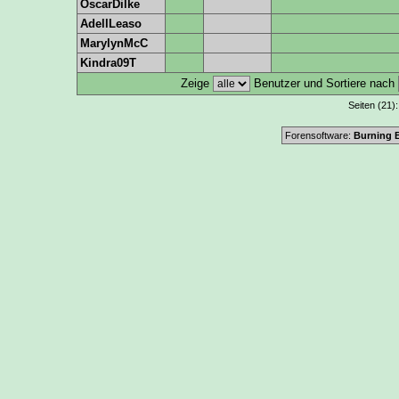
OscarDilke
AdellLeaso
MarylynMcC
Kindra09T
Zeige
Benutzer und Sortiere nach
Seiten (21)
Forensoftware:
Burning B