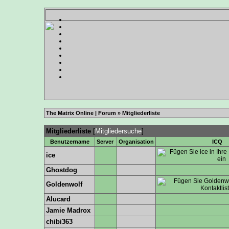
The Matrix Online | Forum
» Mitgliederliste
Mitgliederliste
[
Mitgliedersuche
]
Benutzername
Server
Organisation
ICQ
ice
Ghostdog
Goldenwolf
Alucard
Jamie Madrox
chibi363