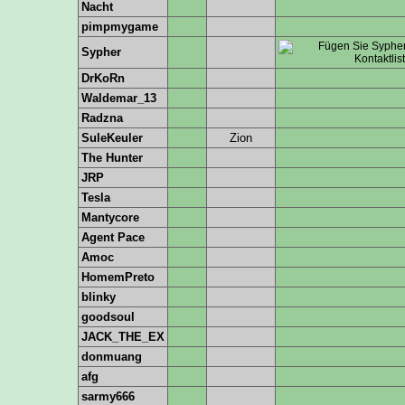
Nacht
pimpmygame
Sypher
DrKoRn
Waldemar_13
Radzna
SuleKeuler
Zion
The Hunter
JRP
Tesla
Mantycore
Agent Pace
Amoc
HomemPreto
blinky
goodsoul
JACK_THE_EX
donmuang
afg
sarmy666