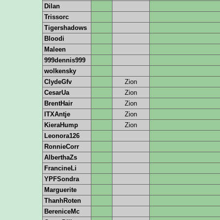
Dilan
Trissorc
Tigershadows
Bloodi
Maleen
999dennis999
wolkensky
ClydeGfv
Zion
CesarUa
Zion
BrentHair
Zion
ITXAntje
Zion
KieraHump
Zion
Leonora126
RonnieCorr
AlberthaZs
FrancineLi
YPFSondra
Marguerite
ThanhRoten
BereniceMc