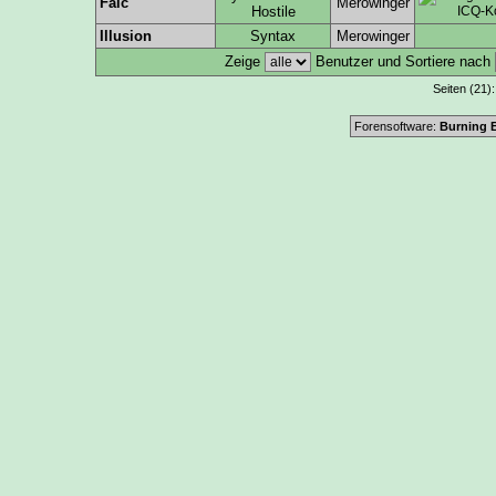
Faic
Merowinger
Hostile
Illusion
Syntax
Merowinger
Zeige
Benutzer und Sortiere nach
Seiten (21)
Forensoftware:
Burning B