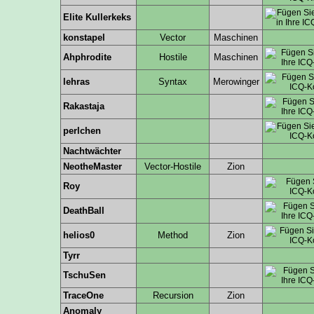
Elite Kullerkeks
konstapel
Vector
Maschinen
Ahphrodite
Hostile
Maschinen
lehras
Syntax
Merowinger
Rakastaja
perlchen
Nachtwächter
NeotheMaster
Vector-Hostile
Zion
Roy
DeathBall
helios0
Method
Zion
Tyrr
TschuSen
TraceOne
Recursion
Zion
Anomaly