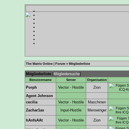
The Matrix Online | Forum
» Mitgliederliste
Mitgliederliste
[
Mitgliedersuche
]
Benutzername
Server
Organisation
Porph
Vector - Hostile
Zion
Agent Johnson
cecilia
Vector - Hostile
Maschinen
Zachar1as
Input-Hostile
Merowinger
hAnfsAAt
Vector - Hostile
Zion