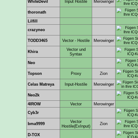
WhiteDevil
Input Hostile
Merowinger
thoronath
Lilfill
crazyneo
TODD3465
Vector - Hostile
Merowinger
Vector und
Khira
Syntax
Neo
Topson
Proxy
Zion
Celas Matreya
Input-Hostile
Merowinger
Neo2k
4IROW
Vector
Merowinger
Cyb3r
Vector
bma9999
Zion
Hostile(ExInput)
D-TOX