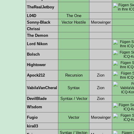
TheRealJetboy
L04D
The One
Sonny-Black
Vector Hostile
Merowinger
Chrissi
The Demon
Lord Nikon
Bolsch
Hightower
Apock212
Recursion
Zion
VabilaVanCheral
Syntax
Zion
DevilBlade
Syntax / Vector
Zion
W!sdom
Fugio
Vector
Merowinger
kira03
Syntax / Vector-