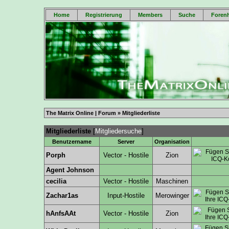
Home
Registrierung
Members
Suche
Forenh
The Matrix Online | Forum
» Mitgliederliste
Mitgliederliste
[
Mitgliedersuche
]
Benutzername
Server
Organisation
Porph
Vector - Hostile
Zion
Agent Johnson
cecilia
Vector - Hostile
Maschinen
Zachar1as
Input-Hostile
Merowinger
hAnfsAAt
Vector - Hostile
Zion