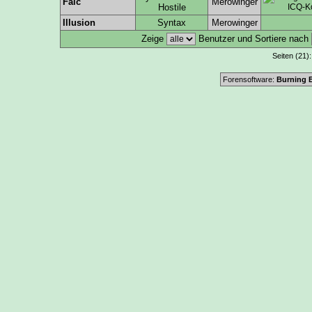
Faic
Merowinger
Hostile
Illusion
Syntax
Merowinger
Zeige
Benutzer und Sortiere nach
Seiten (21)
Forensoftware:
Burning B