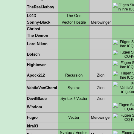
TheRealJetboy
L04D
The One
Sonny-Black
Vector Hostile
Merowinger
Chrissi
The Demon
Lord Nikon
Bolsch
Hightower
Apock212
Recursion
Zion
VabilaVanCheral
Syntax
Zion
DevilBlade
Syntax / Vector
Zion
W!sdom
Fugio
Vector
Merowinger
kira03
Syntax / Vector-