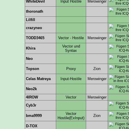
WhiteDevil
Input Hostile
Merowinger
thoronath
Lilfill
crazyneo
TODD3465
Vector - Hostile
Merowinger
Vector und
Khira
Syntax
Neo
Topson
Proxy
Zion
Celas Matreya
Input-Hostile
Merowinger
Neo2k
4IROW
Vector
Merowinger
Cyb3r
Vector
bma9999
Zion
Hostile(ExInput)
D-TOX