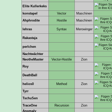
Elite Kullerkeks
konstapel
Vector
Maschinen
Ahphrodite
Hostile
Maschinen
lehras
Syntax
Merowinger
Rakastaja
perlchen
Nachtwächter
NeotheMaster
Vector-Hostile
Zion
Roy
DeathBall
helios0
Method
Zion
Tyrr
TschuSen
TraceOne
Recursion
Zion
Anomaly