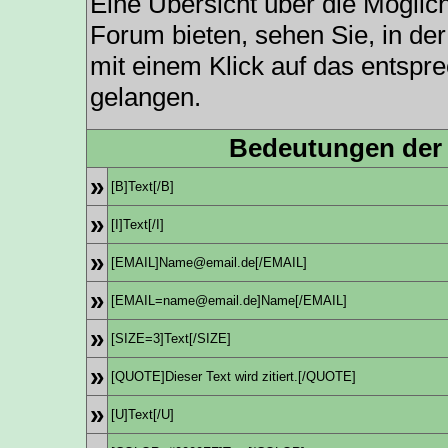
Eine Übersicht über die Möglic
Forum bieten, sehen Sie, in de
mit einem Klick auf das entspr
gelangen.
Bedeutungen der
»
[B]Text[/B]
»
[I]Text[/I]
»
[EMAIL]Name@email.de[/EMAIL]
»
[EMAIL=name@email.de]Name[/EMAIL]
»
[SIZE=3]Text[/SIZE]
»
[QUOTE]Dieser Text wird zitiert.[/QUOTE]
»
[U]Text[/U]