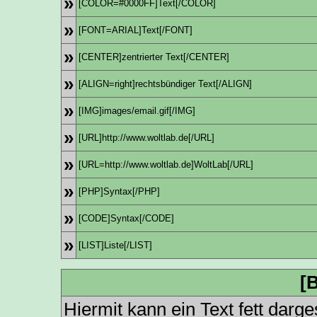
»
[COLOR=#0000FF]Text[/COLOR]
»
[FONT=ARIAL]Text[/FONT]
»
[CENTER]zentrierter Text[/CENTER]
»
[ALIGN=right]rechtsbündiger Text[/ALIGN]
»
[IMG]images/email.gif[/IMG]
»
[URL]http://www.woltlab.de[/URL]
»
[URL=http://www.woltlab.de]WoltLab[/URL]
»
[PHP]Syntax[/PHP]
»
[CODE]Syntax[/CODE]
»
[LIST]Liste[/LIST]
[B
Hiermit kann ein Text fett darge