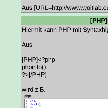
Aus [URL=http://www.woltlab.d
[PHP]
Hiermit kann PHP mit Syntaxhig
Aus
[PHP]<?php
phpinfo();
?>[/PHP]
wird z.B.
php:
1:
<?php
2:
phpinfo
();
3:
?>