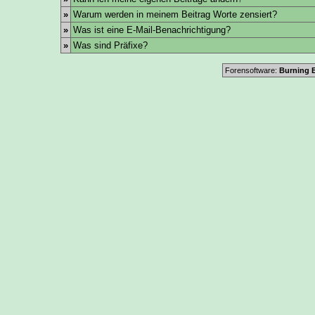
»
Warum werden in meinem Beitrag Worte zensiert?
»
Was ist eine E-Mail-Benachrichtigung?
»
Was sind Präfixe?
Forensoftware:
Burning B