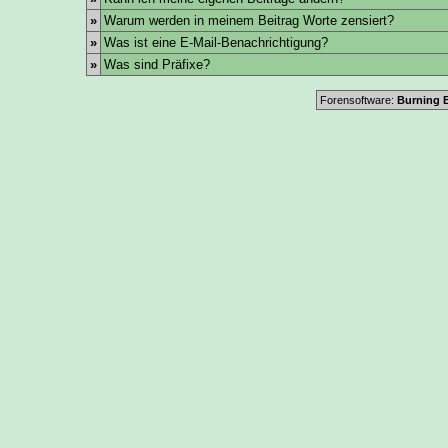
»
Warum werden in meinem Beitrag Worte zensiert?
»
Was ist eine E-Mail-Benachrichtigung?
»
Was sind Präfixe?
Forensoftware:
Burning B