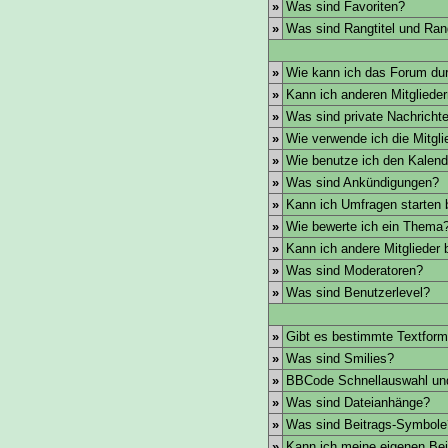
»
Was sind Favoriten?
»
Was sind Rangtitel und Ra
»
Wie kann ich das Forum du
»
Kann ich anderen Mitgliede
»
Was sind private Nachricht
»
Wie verwende ich die Mitglie
»
Wie benutze ich den Kalend
»
Was sind Ankündigungen?
»
Kann ich Umfragen starten 
»
Wie bewerte ich ein Thema
»
Kann ich andere Mitglieder
»
Was sind Moderatoren?
»
Was sind Benutzerlevel?
»
Gibt es bestimmte Textform
»
Was sind Smilies?
»
BBCode Schnellauswahl und
»
Was sind Dateianhänge?
»
Was sind Beitrags-Symbole
»
Kann ich meine eigenen Bei