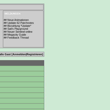
MELDUNGEN
## Neue Animationen
## Update 62 Patchnotes
## Bezahlung *Update*
## Sati's Playground
## Neuer Sentinel online
## Megacity Guide
## Feedback Thread
allo Gast [
Anmelden
|
Registrieren
]