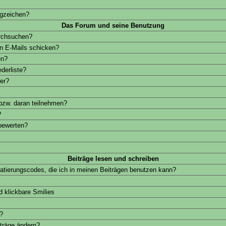
ngzeichen?
Das Forum und seine Benutzung
rchsuchen?
rn E-Mails schicken?
en?
derliste?
er?
bzw. daran teilnehmen?
?
 bewerten?
Beiträge lesen und schreiben
atierungscodes, die ich in meinen Beiträgen benutzen kann?
 klickbare Smilies
?
träge ändern?