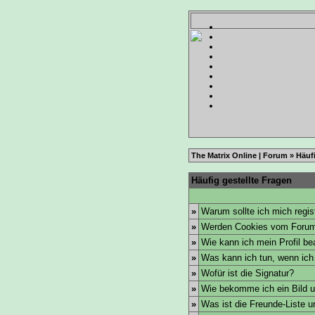
The Matrix Online | Forum
» Häufi
Häufig gestellte Fragen
»
Warum sollte ich mich regis
»
Werden Cookies vom Forum
»
Wie kann ich mein Profil be
»
Was kann ich tun, wenn ic
»
Wofür ist die Signatur?
»
Wie bekomme ich ein Bild 
»
Was ist die Freunde-Liste un