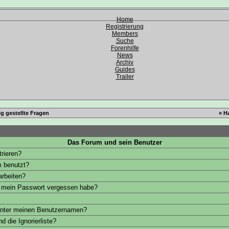
Home
Registrierung
Members
Suche
Forenhilfe
News
Archiv
Guides
Trailer
g gestellte Fragen
» H
Das Forum und sein Benutzer
trieren?
 benutzt?
arbeiten?
h mein Passwort vergessen habe?
unter meinen Benutzernamen?
d die Ignorierliste?