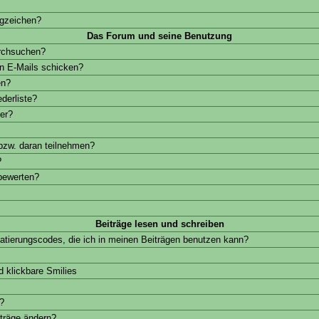
ngzeichen?
Das Forum und seine Benutzung
rchsuchen?
rn E-Mails schicken?
en?
derliste?
er?
bzw. daran teilnehmen?
?
 bewerten?
Beiträge lesen und schreiben
atierungscodes, die ich in meinen Beiträgen benutzen kann?
 klickbare Smilies
?
träge ändern?