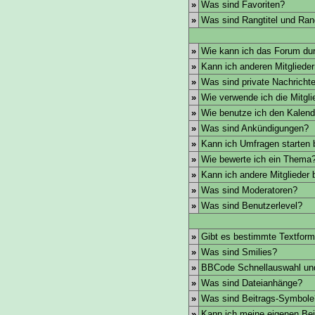
»
Was sind Favoriten?
»
Was sind Rangtitel und Ra
»
Wie kann ich das Forum du
»
Kann ich anderen Mitgliede
»
Was sind private Nachricht
»
Wie verwende ich die Mitglie
»
Wie benutze ich den Kalend
»
Was sind Ankündigungen?
»
Kann ich Umfragen starten 
»
Wie bewerte ich ein Thema
»
Kann ich andere Mitglieder
»
Was sind Moderatoren?
»
Was sind Benutzerlevel?
»
Gibt es bestimmte Textform
»
Was sind Smilies?
»
BBCode Schnellauswahl und
»
Was sind Dateianhänge?
»
Was sind Beitrags-Symbole
»
Kann ich meine eigenen Bei