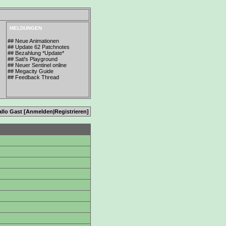
MELDUNGEN
## Neue Animationen
## Update 62 Patchnotes
## Bezahlung *Update*
## Sati's Playground
## Neuer Sentinel online
## Megacity Guide
## Feedback Thread
allo Gast [
Anmelden
|
Registrieren
]