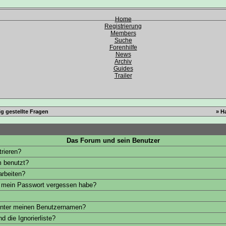
Home
Registrierung
Members
Suche
Forenhilfe
News
Archiv
Guides
Trailer
g gestellte Fragen
» H
Das Forum und sein Benutzer
trieren?
 benutzt?
arbeiten?
h mein Passwort vergessen habe?
unter meinen Benutzernamen?
d die Ignorierliste?