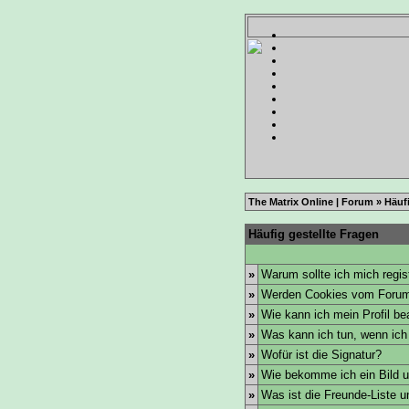
The Matrix Online | Forum
» Häufi
Häufig gestellte Fragen
»
Warum sollte ich mich regis
»
Werden Cookies vom Forum
»
Wie kann ich mein Profil be
»
Was kann ich tun, wenn ic
»
Wofür ist die Signatur?
»
Wie bekomme ich ein Bild 
»
Was ist die Freunde-Liste un