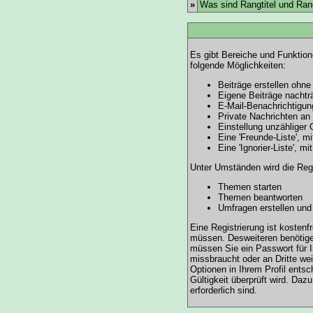
»
Was sind Rangtitel und Ra
Es gibt Bereiche und Funktion
folgende Möglichkeiten:
Beiträge erstellen ohn
Eigene Beiträge nachträ
E-Mail-Benachrichtigun
Private Nachrichten an
Einstellung unzähliger 
Eine 'Freunde-Liste', 
Eine 'Ignorier-Liste', 
Unter Umständen wird die Regi
Themen starten
Themen beantworten
Umfragen erstellen und
Eine Registrierung ist kostenf
müssen. Desweiteren benötigen
müssen Sie ein Passwort für I
missbraucht oder an Dritte we
Optionen in Ihrem Profil ents
Gültigkeit überprüft wird. Daz
erforderlich sind.