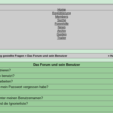
Home
Registrierung
Members
Suche
Forenhilfe
News
Archiv
Guides
Trailer
g gestellte Fragen
» Das Forum und sein Benutzer
» H
Das Forum und sein Benutzer
trieren?
 benutzt?
arbeiten?
h mein Passwort vergessen habe?
unter meinen Benutzernamen?
d die Ignorierliste?