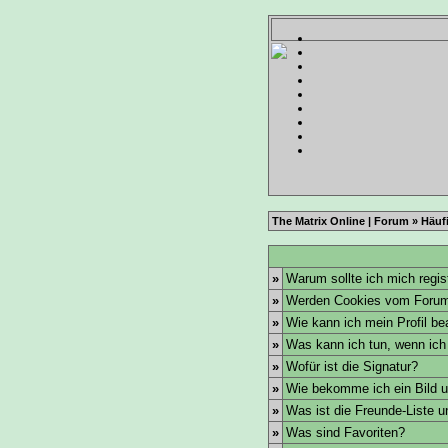
The Matrix Online | Forum
»
Häufi
»
Warum sollte ich mich regis
»
Werden Cookies vom Forum
»
Wie kann ich mein Profil be
»
Was kann ich tun, wenn ic
»
Wofür ist die Signatur?
»
Wie bekomme ich ein Bild 
»
Was ist die Freunde-Liste un
»
Was sind Favoriten?