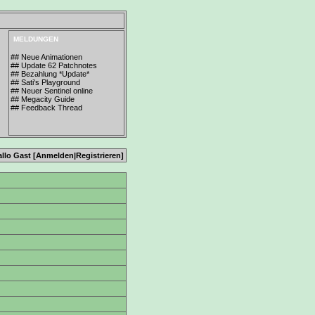
MELDUNGEN
## Neue Animationen
## Update 62 Patchnotes
## Bezahlung *Update*
## Sati's Playground
## Neuer Sentinel online
## Megacity Guide
## Feedback Thread
allo Gast [
Anmelden
|
Registrieren
]