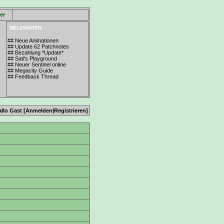
ler
MELDUNGEN
## Neue Animationen
## Update 62 Patchnotes
## Bezahlung *Update*
## Sati's Playground
## Neuer Sentinel online
## Megacity Guide
## Feedback Thread
allo Gast [
Anmelden
|
Registrieren
]