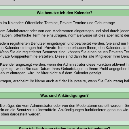
Wie benutze ich den Kalender?
en im
Kalender
: Öffentliche Termine, Private Termine und Geburtstage.
m Administrator oder von den Moderatoren eingetragen und sind durch jeden 
lauben, öffentliche Termine einzutragen, normalerweise ist dies aber nicht der
dem registrierten Benutzer eingetragen und bearbeitet werden. Sie sind nur f
en Kalender eintragen hat. Private Termine erlauben Ihnen, den Kalender als 
enn Sie ein registrierter Benutzer sind, können Sie einen neuen Privaten T
vate Gruppentermine erstellen. Diese sind dann für alle Mitglieder Ihrer Benu
lender angezeigt werden, wenn der Administrator diese Funktion aktiviert ha
 gezeigt, wenn Sie das Datum Ihres Geburtstages in Ihrem Profil angegebe
Geburt eintragen, wird Ihr Alter nicht auf dem Kalender gezeigt.
tragen, erscheint Ihr Name auch auf der
Hauptseite
, wenn Sie Geburtstag ha
Was sind Ankündigungen?
Beiträge, die vom Administrator oder von den Moderatoren erstellt werden. Si
n an die Benutzer zu übermitteln. Ankündigungen funktionieren genauso wie 
oben dargestellt werden.
Kann ich Umfragen starten bzw. daran teilnehmen?