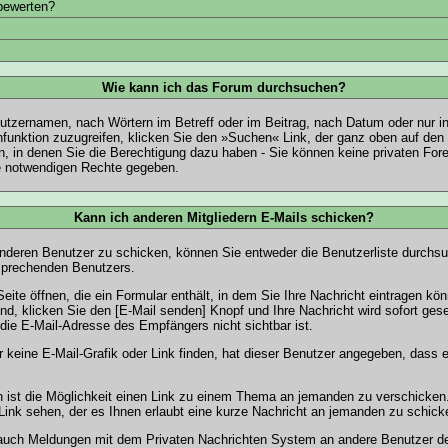
 bewerten?
Wie kann ich das Forum durchsuchen?
utzernamen, nach Wörtern im Betreff oder im Beitrag, nach Datum oder nur 
unktion zuzugreifen, klicken Sie den »Suchen« Link, der ganz oben auf den 
, in denen Sie die Berechtigung dazu haben - Sie können keine privaten For
ie notwendigen Rechte gegeben.
Kann ich anderen Mitgliedern E-Mails schicken?
anderen Benutzer zu schicken, können Sie entweder die
Benutzerliste
durchsuc
tsprechenden Benutzers.
Seite öffnen, die ein Formular enthält, in dem Sie Ihre Nachricht eintragen k
sind, klicken Sie den [E-Mail senden] Knopf und Ihre Nachricht wird sofort ge
die E-Mail-Adresse des Empfängers nicht sichtbar ist.
r keine E-Mail-Grafik oder Link finden, hat dieser Benutzer angegeben, dass 
on ist die Möglichkeit einen Link zu einem Thema an jemanden zu verschicke
ink sehen, der es Ihnen erlaubt eine kurze Nachricht an jemanden zu schick
n auch Meldungen mit dem
Privaten Nachrichten
System an andere Benutzer d