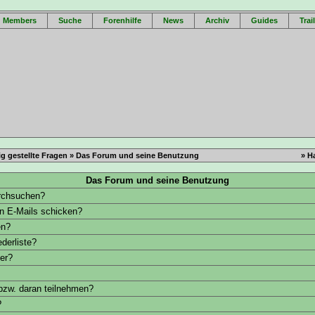
Members
Suche
Forenhilfe
News
Archiv
Guides
Trai
g gestellte Fragen
» Das Forum und seine Benutzung
» H
Das Forum und seine Benutzung
rchsuchen?
rn E-Mails schicken?
en?
derliste?
er?
bzw. daran teilnehmen?
?