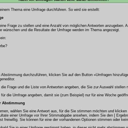
inem Thema eine Umfrage durchführen. So wird sie erstellt:
ge
, eine Frage zu stellen und eine Anzahl von möglichen Antworten anzugeben.
 sie wünschen und die Resultate der Umfrage werden im Thema angezeigt.
ein:
arbe?
Abstimmung durchzuführen, klicken Sie auf den Button »Umfragen hinzufügen.
geneditor.
die Frage und die Liste von Antworten angeben, die Sie zur Auswahl stellen
 für die Umfrage angeben, damit sie (zum Beispiel) nur für eine Woche geöffne
er Abstimmung
men, wählen Sie eine Antwort aus, für die Sie stimmen möchten und klicken
ultate einer Umfrage vor Ihrer Stimmabgabe ansehen, indem Sie den [ Ergebn
st freiwillig. Sie können für eine der vorhandenen Optionen stimmen oder ke
bald Sie in einer Umfrage gestimmt haben, in dieser nicht mehr abstimmen o