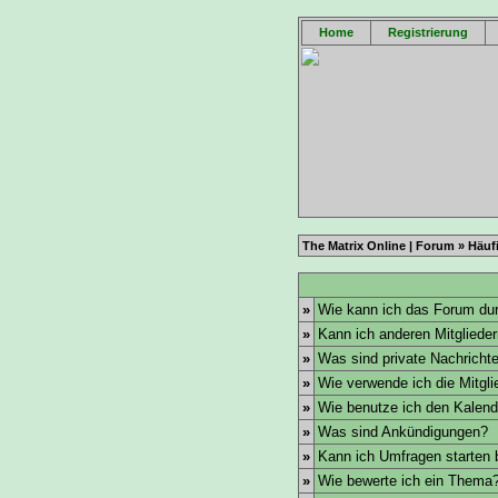
Home
Registrierung
The Matrix Online | Forum
»
Häufi
»
Wie kann ich das Forum du
»
Kann ich anderen Mitgliede
»
Was sind private Nachricht
»
Wie verwende ich die Mitglie
»
Wie benutze ich den Kalend
»
Was sind Ankündigungen?
»
Kann ich Umfragen starten 
»
Wie bewerte ich ein Thema