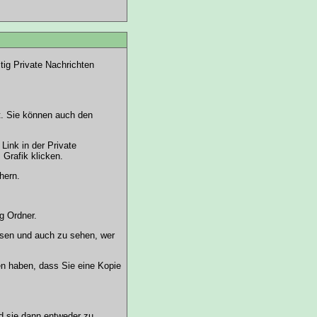
tig Private Nachrichten
kt. Sie können auch den
' Link in der Private
e
Grafik klicken.
hern.
g Ordner.
esen und auch zu sehen, wer
en haben, dass Sie eine Kopie
d sie dann entweder zu