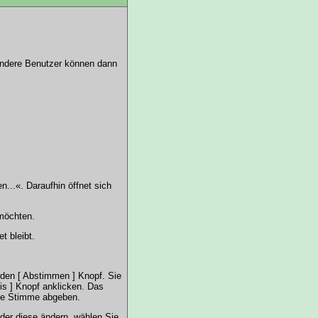
 Andere Benutzer können dann
..«. Daraufhin öffnet sich
 möchten.
t bleibt.
 den [ Abstimmen ] Knopf. Sie
is ] Knopf anklicken. Das
ine Stimme abgeben.
der diese ändern, wählen Sie