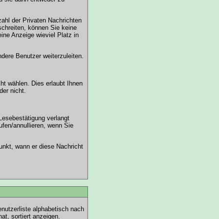
ahl der Privaten Nachrichten
schreiten, können Sie keine
ine Anzeige wieviel Platz in
dere Benutzer weiterzuleiten.
ht wählen. Dies erlaubt Ihnen
er nicht.
Lesebestätigung verlangt
ufen/annullieren, wenn Sie
unkt, wann er diese Nachricht
enutzerliste alphabetisch nach
t, sortiert anzeigen.