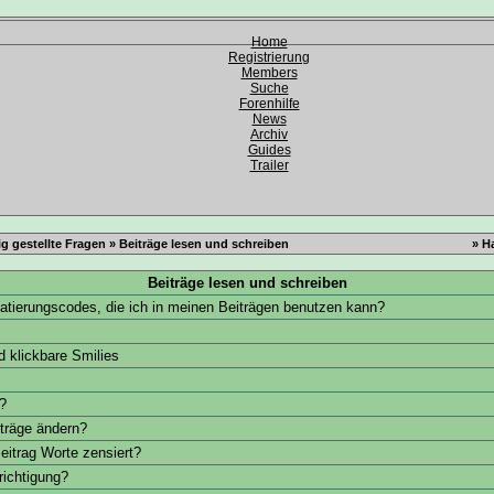
Home
Registrierung
Members
Suche
Forenhilfe
News
Archiv
Guides
Trailer
g gestellte Fragen
» Beiträge lesen und schreiben
» H
Beiträge lesen und schreiben
atierungscodes, die ich in meinen Beiträgen benutzen kann?
 klickbare Smilies
?
träge ändern?
itrag Worte zensiert?
richtigung?