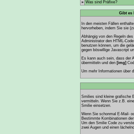
»
Was sind Präfixe?
Gibt es
In den meisten Fällen enthalt
hervorheben, indem Sie sie (zu
Abhängig von den Regeln des 
Administrator den HTML-Code 
benutzen können, um die geläu
gegen böswillige Javascript u
Es kann auch sein, dass der A
übermitteln und den
[img]
Code
Um mehr Informationen über d
Smilies sind kleine grafische 
vermitteln. Wenn Sie z.B. ein
Smilie einsetzen.
Wenn Sie schonmal E-Mail- ode
Bestimmte Kombinationen der 
Um den Smilie Code zu verste
zwei Augen und einen lächelnd