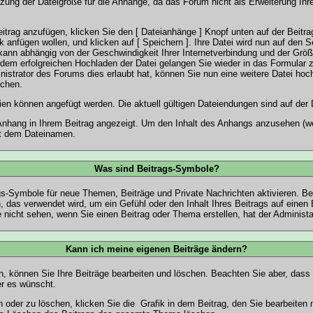
nzung der Dateigröße für die Anhänge, da das Forum nicht als Erweiterung Ihr
trag anzufügen, klicken Sie den [ Dateianhänge ] Knopf unten auf der Beitrag
k anfügen wollen, und klicken auf [ Speichern ]. Ihre Datei wird nun auf den 
kann abhängig von der Geschwindigkeit Ihrer Internetverbindung und der Grö
 dem erfolgreichen Hochladen der Datei gelangen Sie wieder in das Formular
nistrator des Forums dies erlaubt hat, können Sie nun eine weitere Datei hoc
schen.
en können angefügt werden. Die aktuell gültigen Dateiendungen sind auf der
Anhang in Ihrem Beitrag angezeigt. Um den Inhalt des Anhangs anzusehen (we
mit dem Dateinamen.
Was sind Beitrags-Symbole?
gs-Symbole für neue Themen, Beiträge und Private Nachrichten aktivieren. B
 das verwendet wird, um ein Gefühl oder den Inhalt Ihres Beitrags auf einen 
 nicht sehen, wenn Sie einen Beitrag oder Thema erstellen, hat der Administat
Kann ich meine eigenen Beiträge ändern?
en, können Sie Ihre Beiträge bearbeiten und löschen. Beachten Sie aber, dass 
er es wünscht.
n oder zu löschen, klicken Sie die
Grafik in dem Beitrag, den Sie bearbeiten