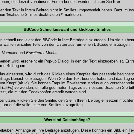
sehen, die derzeit von diesem Forum benutzt werden, klicken Sie
hier
.
er den Text in Ihrem Beitrag nicht in Smilies umgewandelt haben. Dazu müss
en 'Grafische Smilies deaktivieren?' markieren.
BBCode Schnellauswahl und klickbare Smilies
en schnell und leicht den BBCode in Ihre Beiträge einzutragen. Um sie zu benu
r wählen einzelne Teile von den Listen aus, um einen BBCode einzutragen.
:
Normaler
und
Erweiterter Modus
.
det wird, erscheint ein Pop-up Dialog, in den der Text einzugeben ist. Er tr
en Beitrag ein.
s einsetzen, wird durch das Klicken eines Knopfes das passende beginnend
itrags Bereich einzutragen. Wenn Sie den Text beendet haben und das Tag s
sen
Knopf (alt+c). Sie können Tags im Erweiterten Modus auch verschachtel
 (alt+x) verwenden, um alle geöffneten Tags zu schliessen. Beachten Sie bitt
esst, die mit den Codeknöpfen erstellt worden sind.
benutzen, klicken Sie den Smilie, den Sie in Ihrem Beitrag einsetzen möchte
 um auf die volle Liste von Smilies zuzugreifen.
Was sind Dateianhänge?
erlauben, Anhänge an Ihre Beiträge anzufügen. Diese könnten ein Bild, ein Te