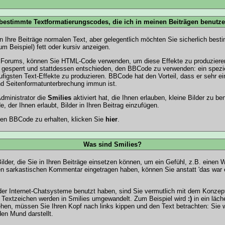
 bestimmte Textformatierungscodes, die ich in meinen Beiträgen benutz
en Ihre Beiträge normalen Text, aber gelegentlich möchten Sie sicherlich bes
m Beispiel) fett oder kursiv anzeigen.
Forums, können Sie HTML-Code verwenden, um diese Effekte zu produzieren
gesperrt und stattdessen entschieden, den BBCode zu verwenden: ein spezie
figsten Text-Effekte zu produzieren. BBCode hat den Vorteil, dass er sehr e
nd Seitenformatunterbrechung immun ist.
dministrator die
Smilies
aktiviert hat, die Ihnen erlauben, kleine Bilder zu b
, der Ihnen erlaubt, Bilder in Ihren Beitrag einzufügen.
en BBCode zu erhalten, klicken Sie
hier
.
Was sind Smilies?
Bilder, die Sie in Ihren Beiträge einsetzen können, um ein Gefühl, z.B. einen 
en sarkastischen Kommentar eingetragen haben, können Sie anstatt 'das war e
r Internet-Chatsysteme benutzt haben, sind Sie vermutlich mit dem Konzept 
Textzeichen werden in Smilies umgewandelt. Zum Beispiel wird
:)
in ein läc
hen, müssen Sie Ihren Kopf nach links kippen und den Text betrachten: Sie
en Mund darstellt.