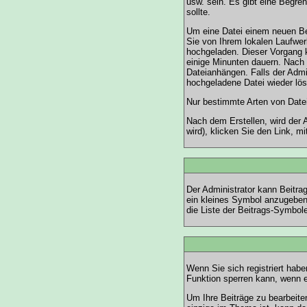
usw. sein. Es gibt eine Begre
sollte.
Um eine Datei einem neuen Bei
Sie von Ihrem lokalen Laufwer
hochgeladen. Dieser Vorgang 
einige Minunten dauern. Nach
Dateianhängen. Falls der Admi
hochgeladene Datei wieder lö
Nur bestimmte Arten von Datei
Nach dem Erstellen, wird der 
wird), klicken Sie den Link, 
Der Administrator kann Beitra
ein kleines Symbol anzugeben,
die Liste der Beitrags-Symbole
Wenn Sie sich registriert hab
Funktion sperren kann, wenn 
Um Ihre Beiträge zu bearbeite