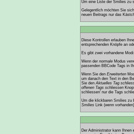
Um eine Liste der Smilies zu 
Gelegentlich möchten Sie sich
neuen Beitrags nur das Kästch
Diese Kontrollen erlauben Ihn
entsprechenden Knöpfe an ode
Es gibt zwei vorhandene Modi
Wenn der
normale
Modus verwen
passenden BBCode Tags in Ihr
Wenn Sie den
Erweiterten
Modu
um danach den Text in den Be
Sie den
Aktuelles Tag schlies
offenen Tags schliessen
Knopf
schliessen' nur die Tags schli
Um die klickbaren Smilies zu 
Smilies
Link (wenn vorhanden),
Der Administrator kann Ihnen 