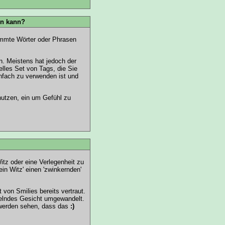
en kann?
timmte Wörter oder Phrasen
. Meistens hat jedoch der
lles Set von Tags, die Sie
infach zu verwenden ist und
enutzen, ein um Gefühl zu
Witz oder eine Verlegenheit zu
in Witz' einen 'zwinkernden'
von Smilies bereits vertraut.
helndes Gesicht umgewandelt.
 werden sehen, dass das
:)