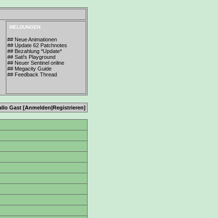
MELDUNGEN
## Neue Animationen
## Update 62 Patchnotes
## Bezahlung *Update*
## Sati's Playground
## Neuer Sentinel online
## Megacity Guide
## Feedback Thread
allo Gast [
Anmelden
|
Registrieren
]