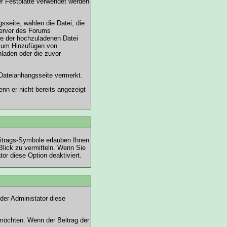
er Festplatte verwendet werden
sseite, wählen die Datei, die
Server des Forums
ße der hochzuladenen Datei
 zum Hinzufügen von
hladen oder die zuvor
 Dateianhangsseite vermerkt.
nn er nicht bereits angezeigt
eitrags-Symbole erlauben Ihnen
Blick zu vermitteln. Wenn Sie
or diese Option deaktiviert.
der Administator diese
 möchten. Wenn der Beitrag der