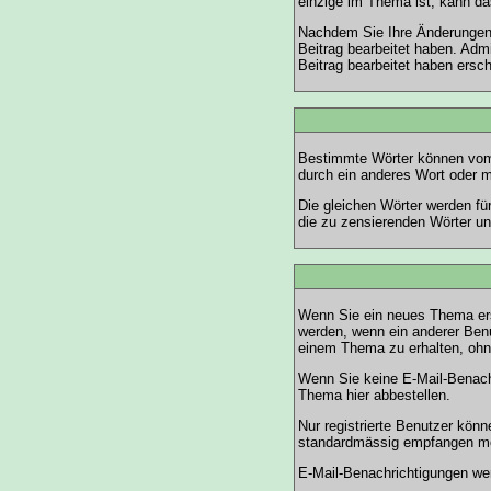
einzige im Thema ist, kann d
Nachdem Sie Ihre Änderungen 
Beitrag bearbeitet haben. Adm
Beitrag bearbeitet haben ersc
Bestimmte Wörter können vom A
durch ein anderes Wort oder m
Die gleichen Wörter werden fü
die zu zensierenden Wörter und
Wenn Sie ein neues Thema ers
werden, wenn ein anderer Ben
einem Thema zu erhalten, ohne
Wenn Sie keine E-Mail-Benach
Thema
hier
abbestellen.
Nur registrierte Benutzer kön
standardmässig empfangen mö
E-Mail-Benachrichtigungen we