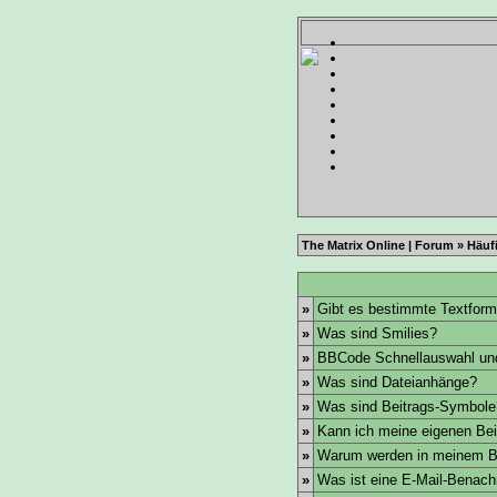
The Matrix Online | Forum
»
Häufi
»
Gibt es bestimmte Textform
»
Was sind Smilies?
»
BBCode Schnellauswahl und
»
Was sind Dateianhänge?
»
Was sind Beitrags-Symbole
»
Kann ich meine eigenen Bei
»
Warum werden in meinem Be
»
Was ist eine E-Mail-Benach