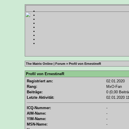
The Matrix Online | Forum
» Profil von ErnestineR
Profil von ErnestineR
Registriert am:
02.01.2020
Rang:
MxO-Fan
Beiträge:
0 (0,00 Beitr
Letzte Aktivität:
02.01.2020
1
ICQ-Nummer:
-
AIM-Name:
-
YIM-Name:
-
MSN-Name:
-