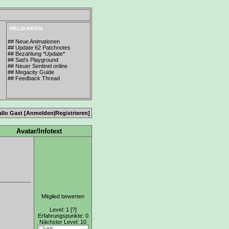
MELDUNGEN
## Neue Animationen
## Update 62 Patchnotes
## Bezahlung *Update*
## Sati's Playground
## Neuer Sentinel online
## Megacity Guide
## Feedback Thread
allo Gast [
Anmelden
|
Registrieren
]
Avatar/Infotext
Mitglied bewerten
Level: 1
[?]
Erfahrungspunkte: 0
Nächster Level: 10