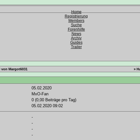
Home
Registrierung
Members
Suche
Forenhilfe
News
Archiv
Guides
Trailer
l von Margot6031
» H
05.02.2020
MxO-Fan
0 (0,00 Beiträge pro Tag)
05.02.2020
09:02
-
-
-
-