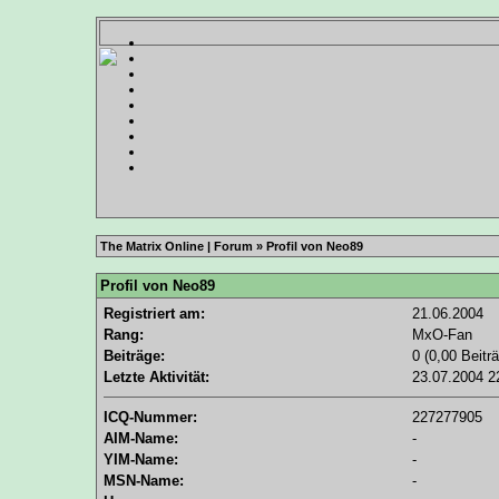
The Matrix Online | Forum
» Profil von Neo89
Profil von Neo89
Registriert am:
21.06.2004
Rang:
MxO-Fan
Beiträge:
0 (0,00 Beitr
Letzte Aktivität:
23.07.2004
2
ICQ-Nummer:
227277905
AIM-Name:
-
YIM-Name:
-
MSN-Name:
-