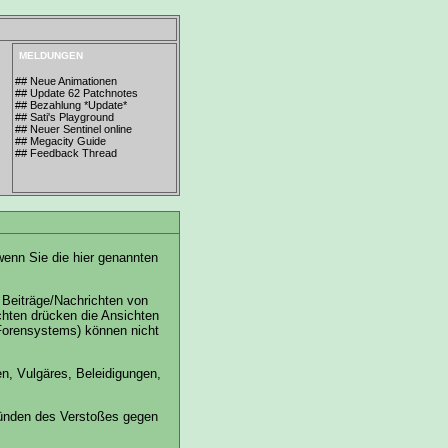
MELDUNGEN
## Neue Animationen
## Update 62 Patchnotes
## Bezahlung *Update*
## Sati's Playground
## Neuer Sentinel online
## Megacity Guide
## Feedback Thread
 wenn Sie die hier genannten
 Beiträge/Nachrichten von
ichten drücken die Ansichten
Forensystems) können nicht
en, Vulgäres, Beleidigungen,
ründen des Verstoßes gegen