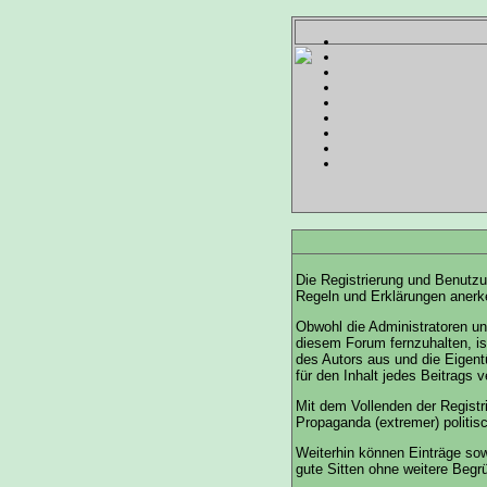
Die Registrierung und Benutzun
Regeln und Erklärungen anerke
Obwohl die Administratoren u
diesem Forum fernzuhalten, is
des Autors aus und die Eigen
für den Inhalt jedes Beitrags 
Mit dem Vollenden der Registr
Propaganda (extremer) politis
Weiterhin können Einträge so
gute Sitten ohne weitere Begrü