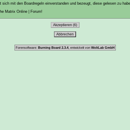
ärt sich mit den
Boardregeln
einverstanden und bezeugt, diese gelesen zu hab
e Matrix Online | Forum!
Forensoftware:
Burning Board 2.3.4
, entwickelt von
WoltLab GmbH