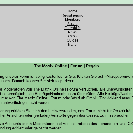
Home
Registrierung
Members
Suche
Forenhilfe
News
Archiv
Guides
Trailer
The Matrix Online | Forum | Regeln
g unserer Foren ist völlig kostenlos für Sie. Klicken Sie auf »Akzeptieren«,
nnen. Danach können Sie sich registrieren.
nd Moderatoren von The Matrix Online | Forum versuchen, alle unerwünschten
t es unmöglich, alle Beiträge/Nachrichten zu überprüfen. Alle Beiträge/Nachr
tümer von The Matrix Online | Forum oder WoltLab GmbH (Entwickler dieses 
verantwortlich gemacht werden.
ierung erklären Sie sich damit einverstanden, das Forum nicht für Obszönität
cher Ansichten oder (verbaler) Verstöße gegen das Gesetz zu missbrauchen.
wie Accounts durch Moderatoren und Administratoren des Forums u.a. aus G
ndung editiert oder gelöscht werden.