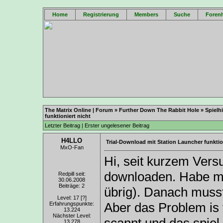
Home
Registrierung
Members
Suche
Forenh
The Matrix Online | Forum
»
Further Down The Rabbit Hole
»
Spielh
funktioniert nicht
Letzter Beitrag
|
Erster ungelesener Beitrag
H4LLO
Trial-Download mit Station Launcher funktio
MxO-Fan
Hi, seit kurzem Versu
downloaden. Habe mit 
Redpill seit:
30.06.2008
Beiträge: 2
übrig). Danach muss
Level: 17
[?]
Aber das Problem is
Erfahrungspunkte:
13.224
Nächster Level:
13.278