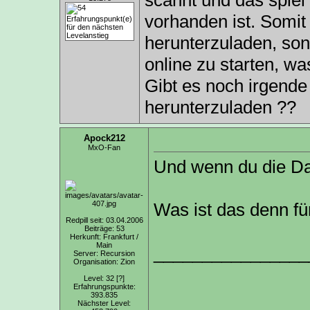
scannt und das spiel
vorhanden ist. Somit 
herunterzuladen, son
online zu starten, was
Gibt es noch irgende
herunterzuladen ??
Apock212
MxO-Fan
Und wenn du die Da
Was ist das denn fü
Redpill seit: 03.04.2006
Beiträge: 53
Herkunft: Frankfurt /
Main
________________
Server: Recursion
Organisation: Zion
Level: 32
[?]
Erfahrungspunkte:
393.835
Nächster Level: