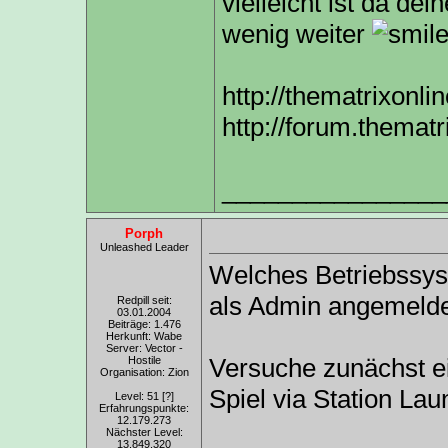
vielleicht ist da dei
wenig weiter
http://thematrixonli
http://forum.themat
________________
Porph
Unleashed Leader
Welches Betriebssys
als Admin angemeld
Redpill seit:
03.01.2004
Beiträge: 1.476
Herkunft: Wabe
Server: Vector -
Versuche zunächst ei
Hostile
Organisation: Zion
Spiel via Station Lau
Level: 51
[?]
Erfahrungspunkte:
12.179.273
Nächster Level:
13.849.320