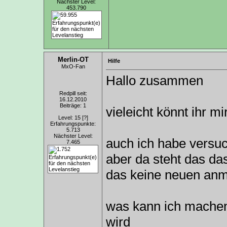
Nächster Level:
453.790
Merlin-OT
Hilfe
MxO-Fan
Hallo zusammen
Redpill seit:
16.12.2010
Beiträge: 1
vieleicht könnt ihr mi
Level: 15
[?]
Erfahrungspunkte:
5.713
Nächster Level:
auch ich habe versu
7.465
aber da steht das da
das keine neuen a
was kann ich machen
wird