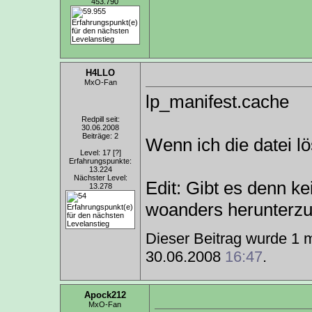
453.790
H4LLO
MxO-Fan
lp_manifest.cache
Redpill seit:
30.06.2008
Beiträge: 2
Wenn ich die datei l
Level: 17
[?]
Erfahrungspunkte:
13.224
Nächster Level:
Edit: Gibt es denn k
13.278
woanders herunterzu
Dieser Beitrag wurde 1 m
30.06.2008
16:47
.
Apock212
MxO-Fan