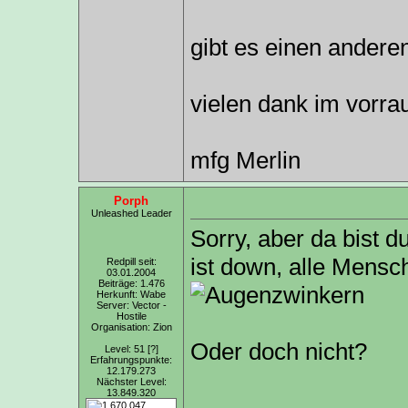
gibt es einen andere
vielen dank im vorra
mfg Merlin
Porph
Unleashed Leader
Sorry, aber da bist d
ist down, alle Mensch
Redpill seit:
03.01.2004
Beiträge: 1.476
Herkunft: Wabe
Server: Vector -
Hostile
Organisation: Zion
Oder doch nicht?
Level: 51
[?]
Erfahrungspunkte:
12.179.273
Nächster Level:
13.849.320