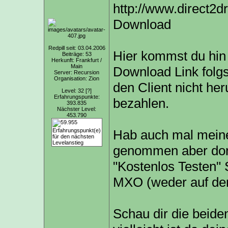
http://www.direct2d
Download
Redpill seit: 03.04.2006
Hier kommst du hin 
Beiträge: 53
Herkunft: Frankfurt /
Main
Download Link folgs
Server: Recursion
Organisation: Zion
den Client nicht he
Level: 32
[?]
Erfahrungspunkte:
bezahlen.
393.835
Nächster Level:
453.790
Hab auch mal meine
genommen aber dort 
"Kostenlos Testen" S
MXO (weder auf der
Schau dir die beide