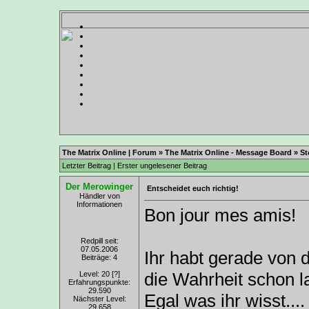
The Matrix Online | Forum
»
The Matrix Online - Message Board
»
St
Letzter Beitrag
|
Erster ungelesener Beitrag
Der Merowinger
Entscheidet euch richtig!
Händler von
Informationen
Bon jour mes amis!
Redpill seit:
07.05.2006
Ihr habt gerade von 
Beiträge: 4
die Wahrheit schon 
Level: 20
[?]
Erfahrungspunkte:
29.590
Egal was ihr wisst....
Nächster Level:
29.658