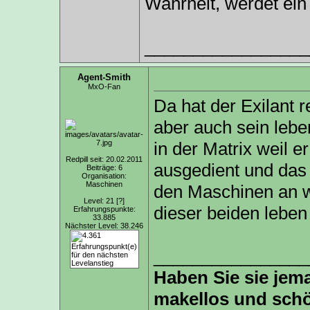
Wahrheit, werdet ei
_________________
Agent-Smith
MxO-Fan
Da hat der Exilant 
aber auch sein leben
in der Matrix weil e
Redpill seit: 20.02.2011
ausgedient und das 
Beiträge: 6
Organisation:
Maschinen
den Maschinen an w
Level: 21
[?]
dieser beiden leben 
Erfahrungspunkte:
33.885
Nächster Level: 38.246
________________
Haben Sie sie jema
makellos und schö