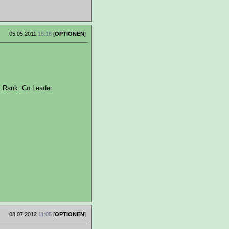
05.05.2011
16:16
[
OPTIONEN
]
s Rank: Co Leader
08.07.2012
11:05
[
OPTIONEN
]