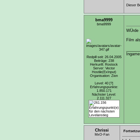
Dieser B
bma9999
bma9999
WÜrde m
Film al
______
Ingamen
Redpill seit: 26.04.2005
Beiträge: 238
Herkunft: Rostock
Server: Vector
Hostile(ExInput)
Organisation: Zion
Level: 40
[?]
Erfahrungspunkte:
1.850.171
Nächster Level:
2.111.327
Chrissi
Fortsetz
MxO-Fan