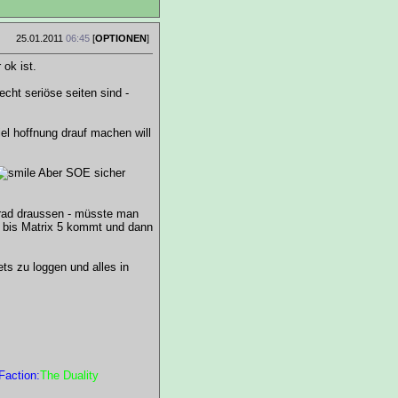
25.01.2011
06:45
[
OPTIONEN
]
 ok ist.
cht seriöse seiten sind -
l hoffnung drauf machen will
Aber SOE sicher
erad draussen - müsste man
 bis Matrix 5 kommt und dann
s zu loggen und alles in
Faction:
The Duality