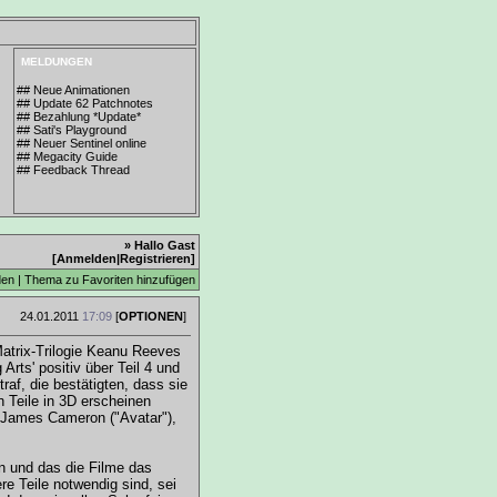
MELDUNGEN
## Neue Animationen
## Update 62 Patchnotes
## Bezahlung *Update*
## Sati's Playground
## Neuer Sentinel online
## Megacity Guide
## Feedback Thread
» Hallo Gast
[
Anmelden
|
Registrieren
]
den
|
Thema zu Favoriten hinzufügen
24.01.2011
17:09
[
OPTIONEN
]
Matrix-Trilogie Keanu Reeves
Arts' positiv über Teil 4 und
f, die bestätigten, dass sie
 Teile in 3D erscheinen
r James Cameron ("Avatar"),
en und das die Filme das
re Teile notwendig sind, sei