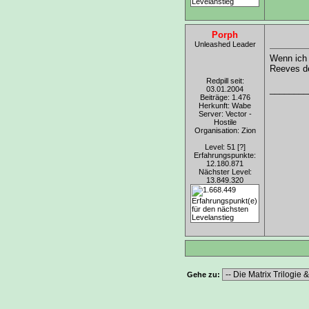
Porph
Unleashed Leader
Wenn ich 
Reeves de
Redpill seit:
________
03.01.2004
Beiträge: 1.476
Herkunft: Wabe
Server: Vector -
Hostile
Organisation: Zion
Level: 51
[?]
Erfahrungspunkte:
12.180.871
Nächster Level:
13.849.320
Gehe zu: