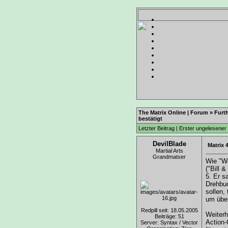
The Matrix Online | Forum
»
Furt
bestätigt
Letzter Beitrag
|
Erster ungelesener 
DevilBlade
Matrix 
Martial Arts
Grandmatser
Wie "
W
("Bill 
5. Er s
Drehbuc
sollen,
um über
Redpill seit: 18.05.2005
Weiterh
Beiträge: 51
Action-
Server: Syntax / Vector