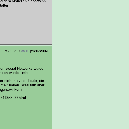
und dem visuellen Scharfsinn
alten.
25.01.2011
00:15
[
OPTIONEN
]
den Social Networks wurde
rufen wurde.. mhm.
r nicht zu viele Leute, die
mmelt haben. Was fällt aber
8,741358,00.html