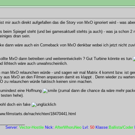
ist mir auch direkt aufgefallen das die Story von MxO ignoriert wird - was aber
 beim Spiegel steht (und bei gamesaktuell stehts ja auch) - was ja schon 2 re
einiges dran sein.
ke dann wäre auch ein Comeback von MxO denkbar wobei ich jetzt nicht zuvie
sollte MxO dann betreiben und weiterentwickeln ? Gut Turbine könnte es tun
nd lithtech wäre auch unwahrscheinlich.
 man MxO relaunchen würde - und sagen wir mal Matrix 4 kommt bzw. ist g
ry aus MxO an den Filmen anpassen damit es klappt . Denn wieder zu warten
O zu relaunchen würde faktisch keinen sinn machen.
zumindest eine Hoffnung
(zumal dann die chance da wäre mehr packet
 testen hehe).
ohl doch ein fake
www.filmstarts.de/nachrichten/18470441.html
____________
Server:
Vector-Hostile
Nick:
AfterWhoruNeo
Lvl:
50
Klasse:
Ballista/Coder