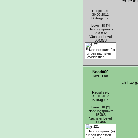
Ich freue
Redpill seit:
30.06.2012
Beiträge: 58
Level: 30
[?]
Erfahrungspunkte:
298.802
Nächster Level:
300.073
Neo4000
MxO-Fan
Ich hab g
Redpill seit:
31.07.2012
Beiträge: 3
Level: 18
[?]
Erfahrungspunkte:
15.363
Nächster Level:
17.484