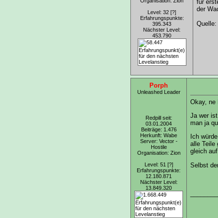
Organisation: Zion
für ers
der Wac
Level: 32
[?]
Erfahrungspunkte:
Quelle
395.343
Nächster Level:
453.790
Porph
Unleashed Leader
Okay, ne 
Ja wer is
Redpill seit:
man ja qu
03.01.2004
Beiträge: 1.476
Herkunft: Wabe
Ich würde
Server: Vector -
alle Teil
Hostile
gleich au
Organisation: Zion
Level: 51
[?]
Selbst de
Erfahrungspunkte:
12.180.871
Nächster Level:
13.849.320
________