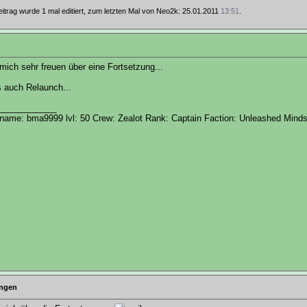
eitrag wurde 1 mal editiert, zum letzten Mal von Neo2k: 25.01.2011
13:51
.
ich sehr freuen über eine Fortsetzung...
s auch Relaunch...
____________
ame: bma9999 lvl: 50 Crew: Zealot Rank: Captain Faction: Unleashed Mind
ungen