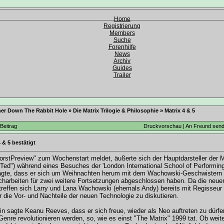
Home
Registrierung
Members
Suche
Forenhilfe
News
Archiv
Guides
Trailer
her Down The Rabbit Hole
»
Die Matrix Trilogie & Philosophie
»
Matrix 4 & 5
Beitrag
Druckvorschau
|
An Freund sen
4 & 5 bestätigt
orstPreview
" zum Wochenstart meldet, äußerte sich der Hauptdarsteller der 
& Ted") während eines Besuches der 'London International School of Performing 
agte, dass er sich um Weihnachten herum mit dem Wachowski-Geschwistern tra
harbeiten für zwei weitere Fortsetzungen abgeschlossen haben. Da die neuen
 treffen sich Larry und Lana Wachowski (ehemals Andy) bereits mit Regisseu
 die Vor- und Nachteile der neuen Technologie zu diskutieren.
in sagte Keanu Reeves, dass er sich freue, wieder als Neo auftreten zu dürf
Genre revolutionieren werden, so, wie es einst "The Matrix" 1999 tat. Ob weite