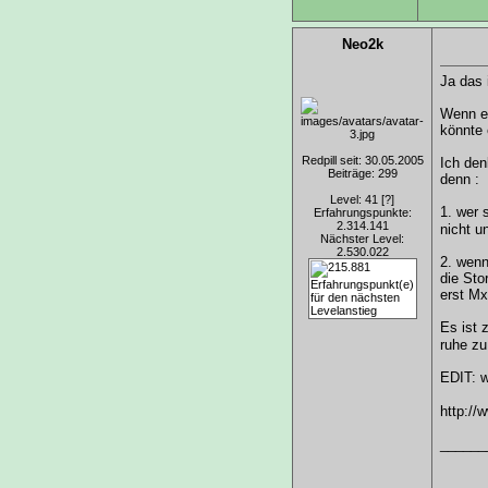
Neo2k
Ja das 
Wenn es
könnte 
Redpill seit: 30.05.2005
Ich den
Beiträge: 299
denn :
Level: 41
[?]
1. wer 
Erfahrungspunkte:
2.314.141
nicht u
Nächster Level:
2.530.022
2. wenn
die Sto
erst Mx
Es ist 
ruhe zu
EDIT: w
http://
______