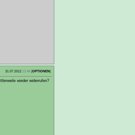
31.07.2012
13:46
[
OPTIONEN
]
tlerweile wieder widerrufen?