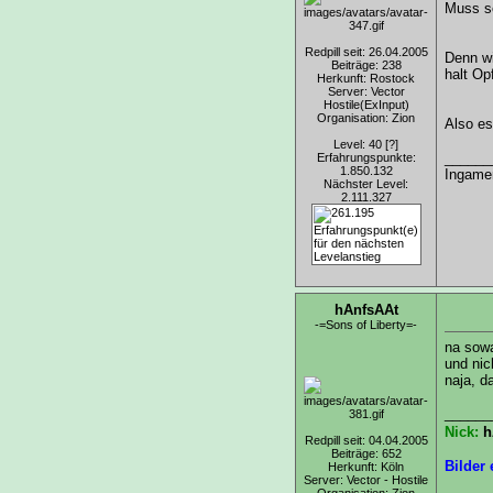
Muss sc
Redpill seit: 26.04.2005
Denn wi
Beiträge: 238
halt Op
Herkunft: Rostock
Server: Vector
Hostile(ExInput)
Organisation: Zion
Also es
Level: 40
[?]
______
Erfahrungspunkte:
1.850.132
Ingamen
Nächster Level:
2.111.327
hAnfsAAt
-=Sons of Liberty=-
na sowa
und nic
naja, d
______
Nick:
h
Redpill seit: 04.04.2005
Beiträge: 652
Bilder
Herkunft: Köln
Server: Vector - Hostile