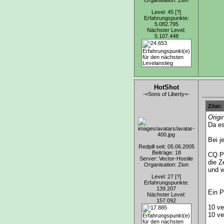
Organisation: Zion
Level: 45
[?]
Erfahrungspunkte:
5.082.795
Nächster Level:
5.107.448
HotShot
-=Sons of Liberty=-
Zitat:
Origi
Da es
Bei j
Redpill seit: 05.06.2005
Beiträge: 18
CQ P
Server: Vector-Hostile
die Z
Organisation: Zion
und w
Level: 27
[?]
Erfahrungspunkte:
139.207
Ein P
Nächster Level:
157.092
10 ve
10 ve