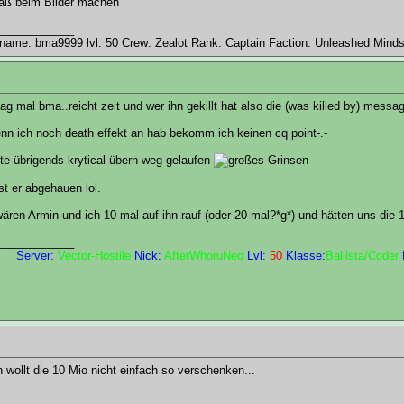
aß beim Bilder machen
____________
ame: bma9999 lvl: 50 Crew: Zealot Rank: Captain Faction: Unleashed Mind
g mal bma..reicht zeit und wer ihn gekillt hat also die (was killed by) messa
nn ich noch death effekt an hab bekomm ich keinen cq point-.-
te übrigends krytical übern weg gelaufen
ist er abgehauen lol.
ären Armin und ich 10 mal auf ihn rauf (oder 20 mal?*g*) und hätten uns die 10
____________
Server:
Vector-Hostile
Nick:
AfterWhoruNeo
Lvl:
50
Klasse:
Ballista/Coder
h wollt die 10 Mio nicht einfach so verschenken...