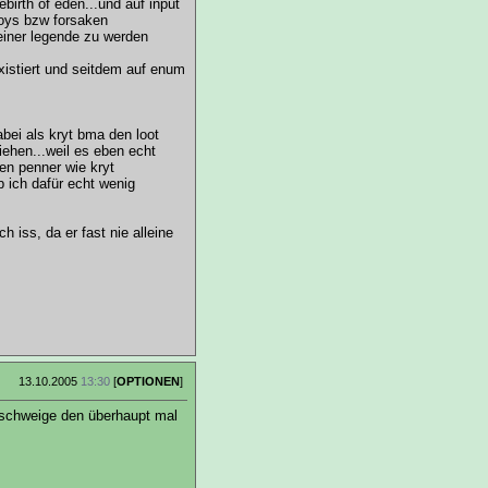
birth of eden...und auf input
oys bzw forsaken
 einer legende zu werden
existiert und seitdem auf enum
bei als kryt bma den loot
iehen...weil es eben echt
en penner wie kryt
b ich dafür echt wenig
h iss, da er fast nie alleine
13.10.2005
13:30
[
OPTIONEN
]
geschweige den überhaupt mal