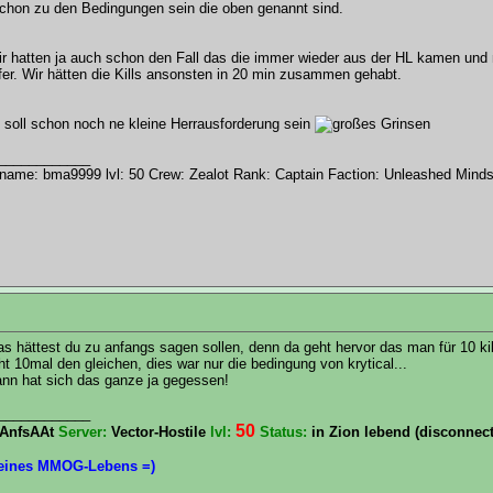
hon zu den Bedingungen sein die oben genannt sind.
r hatten ja auch schon den Fall das die immer wieder aus der HL kamen und 
fer. Wir hätten die Kills ansonsten in 20 min zusammen gehabt.
 soll schon noch ne kleine Herrausforderung sein
____________
ame: bma9999 lvl: 50 Crew: Zealot Rank: Captain Faction: Unleashed Mind
s hättest du zu anfangs sagen sollen, denn da geht hervor das man für 10 ki
ht 10mal den gleichen, dies war nur die bedingung von krytical...
ann hat sich das ganze ja gegessen!
____________
50
AnfsAAt
Server:
Vector-Hostile
lvl:
Status:
in Zion lebend (disconnec
 eines MMOG-Lebens =)