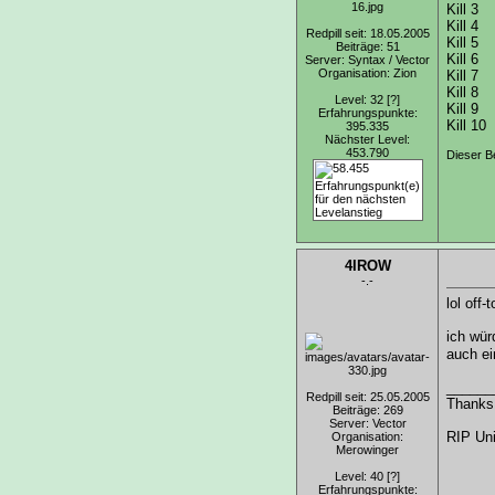
Kill 3
Kill 4
Redpill seit: 18.05.2005
Kill 5
Beiträge: 51
Kill 6
Server: Syntax / Vector
Organisation: Zion
Kill 7
Kill 8
Level: 32
[?]
Kill 9
Erfahrungspunkte:
Kill 10
395.335
Nächster Level:
453.790
Dieser Be
4IROW
-.-
lol off-
ich wür
auch ei
______
Redpill seit: 25.05.2005
Thanks
Beiträge: 269
Server: Vector
RIP Uni
Organisation:
Merowinger
Level: 40
[?]
Erfahrungspunkte: