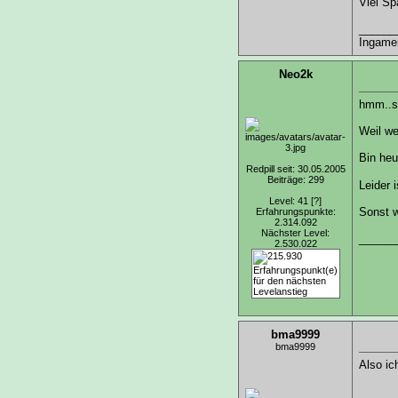
Viel Sp
______
Ingamen
Neo2k
hmm..sa
Weil we
Bin heu
Redpill seit: 30.05.2005
Beiträge: 299
Leider 
Level: 41
[?]
Sonst w
Erfahrungspunkte:
2.314.092
Nächster Level:
______
2.530.022
bma9999
bma9999
Also ic