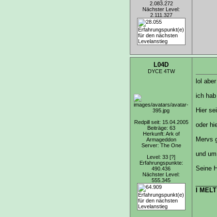
2.083.272
Nächster Level:
2.111.327
L04D
DYCE 4TW
lol abe
ich hab
Hier se
Redpill seit: 15.04.2005
oder hi
Beiträge: 63
Herkunft: Ark of
Mervs 
Armageddon
Server: The One
und um
Level: 33
[?]
Erfahrungspunkte:
Seine Hi
490.436
Nächster Level:
555.345
______
I MELT