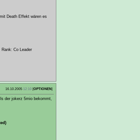
mit Death Effekt wären es
s Rank: Co Leader
16.10.2005
12:10
[
OPTIONEN
]
lls der jokerz 5mio bekommt,
ted)