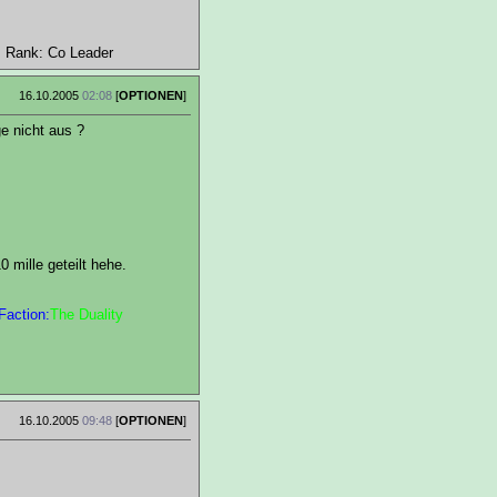
s Rank: Co Leader
16.10.2005
02:08
[
OPTIONEN
]
ge nicht aus ?
 mille geteilt hehe.
Faction:
The Duality
16.10.2005
09:48
[
OPTIONEN
]