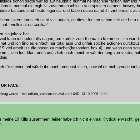
ilblade schon sagte war es auf heuristic nunmal ne machine faction namens re
 damals nunmal ein high-lvl zusammenschluss von spielern namens bowery b
, diese factions sind heute legendär und haben quasi damit ihr ziel erreicht zu
thema jokerz kann ich nicht viel sagen, da diese faction schon seit der beta 
 hat...vielleicht du cecilia?
n hin jokerz her...
viel kann ich jedenfalls sagen, um zurück zum thema zu kommen...ich war da
 hat und ich find es einfach nur total assi und unfair solche aktionen durchzuz
 viel arbeit iss die boxen zu machen(besonders box 4), und wenn dann son
mmt, den loot klaut und zusätzlich noch meint er wär der king von vector, ha
dnis
 ich für meinen teil würde ihn auch umsonst killen, obwohl es nich gerade einfac
____________
 UR FACE!
eitrag wurde 1 mal editiert, zum letzten Mal von L04D: 13.10.2005
12:58
.
 meine 10 Kills zusammen, leider habe ich nicht einmal Krytical erwischt, 
n.