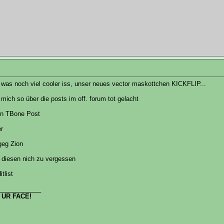
r was noch viel cooler iss, unser neues vector maskottchen KICKFLIP...
 mich so über die posts im off. forum tot gelacht
in TBone Post
er
geg Zion
 diesen nich zu vergessen
tlist
____________
 UR FACE!