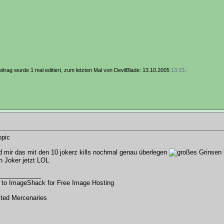
itrag wurde 1 mal editiert, zum letzten Mal von DevilBlade: 13.10.2005
13:33
.
topic
d mir das mit den 10 jokerz kills nochmal genau überlegen
n Joker jetzt LOL
____________
 to ImageShack for
Free Image Hosting
ted Mercenaries