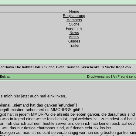
Home
Registrierung
Members
Suche
Forenhilfe
News
Archiv
Guides
Trailer
her Down The Rabbit Hole
»
Suche, Biete, Tausche, Verschenke..
»
Suche Kopf von
Beitrag
Druckvorschau
|
An Freund sen
s mich hier jetzt auch mal einklinken...
einmal...niemand hat das ganken 'erfunden' !
begriff existiert schon seit es MMORPGS gibt!!!
gibt halt in jedem MMORPG die allseits beliebten ganker, die darauf aus sind 
was in irgend einer weise feindlich ist, egal welches lvl...zumindest auf hosti
bin froh das ich auf nem hostile server bin, denn ich hab keinen bock auf de3
, weil das nur riesige chatrooms sind, auf denen echt nix los iss
 bezogen auf mxo ist es echt serverabhängig wer nun die grössten ganker si