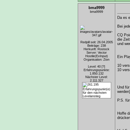
bma9999
bma9999
Da es e
Bei jed
CQ Poi
die Zeit
Redpill seit: 26.04.2005
und wer 
Beiträge: 238
Herkunft: Rostock
Server: Vector
Hostile(ExInput)
Ein Pla
Organisation: Zion
10 vers
Level: 40
[?]
10 vers
Erfahrungspunkte:
1.850.132
Nächster Level:
2.111.327
Und für
werden)
P.S. fü
Hoffe d
drücken