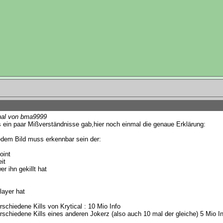
nal von bma9999
 ein paar Mißverständnisse gab,hier noch einmal die genaue Erklärung:
edem Bild muss erkennbar sein der:
oint
eit
er ihn gekillt hat
layer hat
rschiedene Kills von Krytical : 10 Mio Info
rschiedene Kills eines anderen Jokerz (also auch 10 mal der gleiche) 5 Mio I