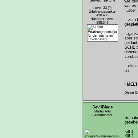
Server: The One
wie dev
war es
Level: 33
[?]
...aber
Erfahrungspunkte:
490.436
Nächster Level:
...zum 
555.345
gespielt
...ganke
aber so
geklaut
SCHEISS
daherko
verstän
...also
iss
______
I MELT
Dieser B
DevilBlade
Martial Arts
Grandmatser
So habe
gesehe
Kill 1
Kill 2