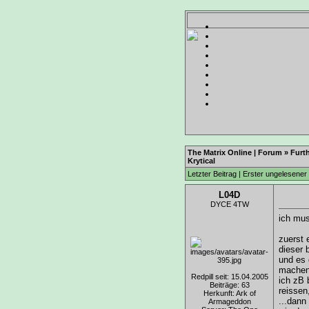
The Matrix Online | Forum
»
Furt
Krytical
Letzter Beitrag
|
Erster ungelesener 
L04D
DYCE 4TW
ich mus
zuerst 
dieser 
und es 
machen 
Redpill seit: 15.04.2005
ich zB 
Beiträge: 63
reissen
Herkunft: Ark of
...dann
Armageddon