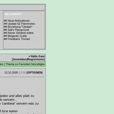
MELDUNGEN
## Neue Animationen
## Update 62 Patchnotes
## Bezahlung *Update*
## Sati's Playground
## Neuer Sentinel online
## Megacity Guide
## Feedback Thread
» Hallo Gast
[
Anmelden
|
Registrieren
]
den
|
Thema zu Favoriten hinzufügen
13.10.2005
12:56
[
OPTIONEN
]
jeden und alles platt zu
le servern...
n 'carebear' servern was zu
nd bzw waren