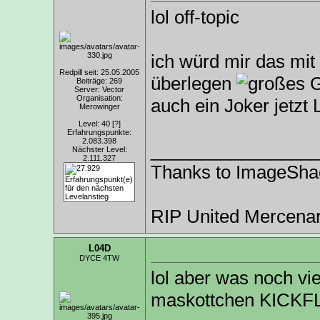
lol off-topic
ich würd mir das mit
Redpill seit: 25.05.2005
überlegen
Beiträge: 269
Server: Vector
Organisation:
auch ein Joker jetzt
Merowinger
Level: 40
[?]
Erfahrungspunkte:
2.083.398
________________
Nächster Level:
2.111.327
Thanks to ImageSha
RIP United Mercenar
L04D
DYCE 4TW
lol aber was noch vie
maskottchen KICKFLI