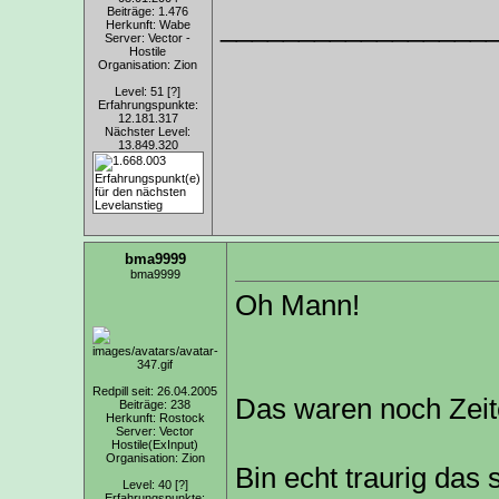
Beiträge: 1.476
_________________
Herkunft: Wabe
Server: Vector -
Hostile
Organisation: Zion
Level: 51
[?]
Erfahrungspunkte:
12.181.317
Nächster Level:
13.849.320
bma9999
bma9999
Oh Mann!
Redpill seit: 26.04.2005
Das waren noch Zeite
Beiträge: 238
Herkunft: Rostock
Server: Vector
Hostile(ExInput)
Organisation: Zion
Bin echt traurig das 
Level: 40
[?]
Erfahrungspunkte: