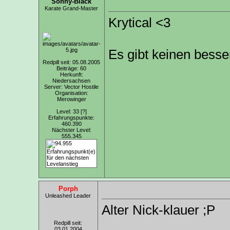
Sonny-Black
Karate Grand-Master
Krytical <3
Es gibt keinen bess
Redpill seit: 05.08.2005
Beiträge: 60
Herkunft:
Niedersachsen
Server: Vector Hostile
Organisation:
Merowinger
Level: 33
[?]
Erfahrungspunkte:
460.390
Nächster Level:
555.345
Porph
Unleashed Leader
Alter Nick-klauer ;P
Redpill seit:
03.01.2004