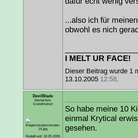
dafür echt wenig ver
...also ich für meine
obwohl es nich gerade
________________
I MELT UR FACE!
Dieser Beitrag wurde 1 m
13.10.2005
12:58
.
DevilBlade
Martial Arts
Grandmatser
So habe meine 10 Kil
einmal Krytical erwi
gesehen.
Redpill seit: 18.05.2005