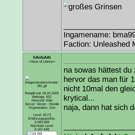
________________
Ingamename: bma9999
Faction: Unleashed 
hAnfsAAt
-=Sons of Liberty=-
na sowas hättest du 
hervor das man für 1
nicht 10mal den glei
Redpill seit: 04.04.2005
krytical...
Beiträge: 652
Herkunft: Köln
Server: Vector - Hostile
naja, dann hat sich 
Organisation: Zion
Level: 45
[?]
Erfahrungspunkte:
5.083.099
________________
Nächster Level:
5.107.448