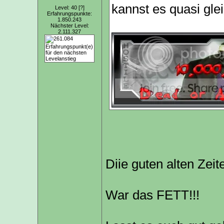
kannst es quasi gle
Level: 40
[?]
Erfahrungspunkte:
1.850.243
Nächster Level:
2.111.327
Diie guten alten Zeit
War das FETT!!!