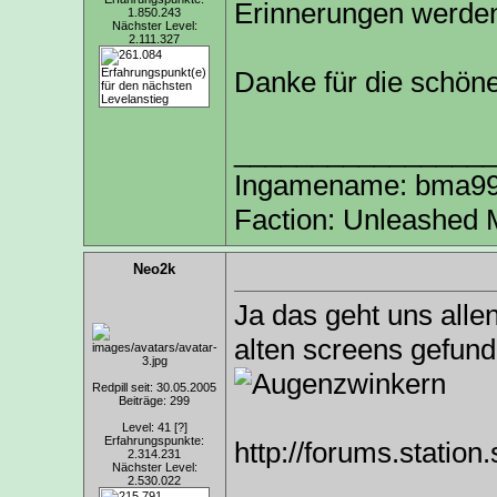
Erinnerungen werden
1.850.243
Nächster Level:
2.111.327
Danke für die schöne 
________________
Ingamename: bma9999
Faction: Unleashed 
Neo2k
Ja das geht uns alle
alten screens gefun
Redpill seit: 30.05.2005
Beiträge: 299
Level: 41
[?]
Erfahrungspunkte:
http://forums.statio
2.314.231
Nächster Level:
2.530.022