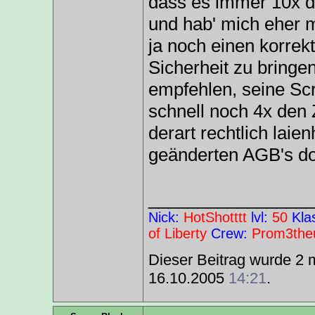
dass es immer 10x d
und hab' mich eher 
ja noch einen korrek
Sicherheit zu bringe
empfehlen, seine S
schnell noch 4x den Z
derart rechtlich laien
geänderten AGB's do
________________
Nick:
HotShotttt
lvl:
50
Kla
of Liberty
Crew:
Prom3the
Dieser Beitrag wurde 2 m
16.10.2005
14:21
.