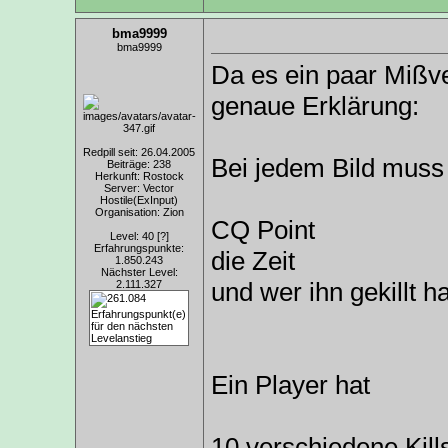
bma9999
bma9999
Da es ein paar Mißve
genaue Erklärung:
Redpill seit: 26.04.2005
Bei jedem Bild muss 
Beiträge: 238
Herkunft: Rostock
Server: Vector
Hostile(ExInput)
Organisation: Zion
CQ Point
Level: 40
[?]
Erfahrungspunkte:
die Zeit
1.850.243
Nächster Level:
und wer ihn gekillt ha
2.111.327
Ein Player hat
10 verschiedene Kills