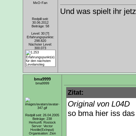
MxO-Fan
Und was spielt ihr jetz
Redpill seit:
30.06.2012
Beiträge: 58
Level: 30
[?]
Erfahrungspunkte:
298.820
Nächster Level:
300.073
bma9999
bma9999
Zitat:
Original von L04D
so bma hier iss das
Redpill seit: 26.04.2005
Beiträge: 238
Herkunft: Rostock
Server: Vector
Hostile(ExInput)
Organisation: Zion