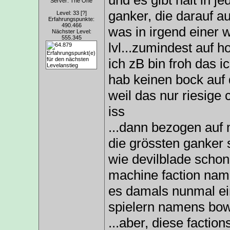
und es gibt halt in 
Server: The One
ganker, die darauf a
Level: 33
[?]
Erfahrungspunkte:
490.466
was in irgend einer w
Nächster Level:
555.345
lvl...zumindest auf ho
ich zB bin froh das i
hab keinen bock auf 
weil das nur riesige 
iss
...dann bezogen auf 
die grössten ganker
wie devilblade schon
machine faction name
es damals nunmal ei
spielern namens bow
...aber, diese factio