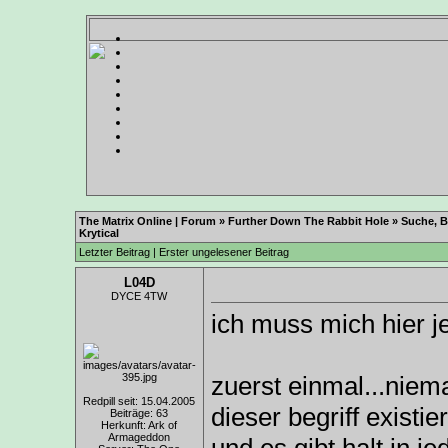
The Matrix Online | Forum
»
Further Down The Rabbit Hole
»
Suche, B
Krytical
Letzter Beitrag
|
Erster ungelesener Beitrag
L04D
DYCE 4TW
ich muss mich hier je
zuerst einmal...niem
Redpill seit: 15.04.2005
dieser begriff exist
Beiträge: 63
Herkunft: Ark of
Armageddon