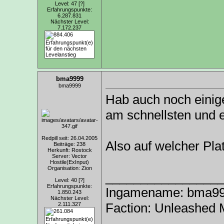
Level: 47
[?]
Erfahrungspunkte:
6.287.831
Nächster Level:
7.172.237
bma9999
bma9999
Hab auch noch einige
am schnellsten und 
Redpill seit: 26.04.2005
Also auf welcher Pl
Beiträge: 238
Herkunft: Rostock
Server: Vector
Hostile(ExInput)
Organisation: Zion
________________
Level: 40
[?]
Erfahrungspunkte:
Ingamename: bma9999
1.850.243
Nächster Level:
Faction: Unleashed 
2.111.327