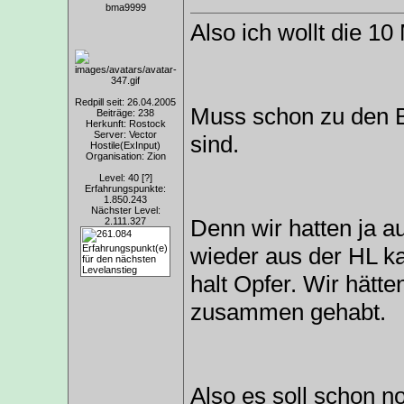
bma9999
Also ich wollt die 10
Redpill seit: 26.04.2005
Muss schon zu den B
Beiträge: 238
Herkunft: Rostock
Server: Vector
sind.
Hostile(ExInput)
Organisation: Zion
Level: 40
[?]
Erfahrungspunkte:
1.850.243
Nächster Level:
Denn wir hatten ja a
2.111.327
wieder aus der HL k
halt Opfer. Wir hätte
zusammen gehabt.
Also es soll schon n