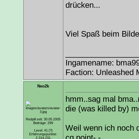
drücken...
Viel Spaß beim Bild
________________
Ingamename: bma9999
Faction: Unleashed 
Neo2k
hmm..sag mal bma..rei
die (was killed by) 
Redpill seit: 30.05.2005
Beiträge: 299
Weil wenn ich noch 
Level: 41
[?]
Erfahrungspunkte:
cq point-.-
2.314.231