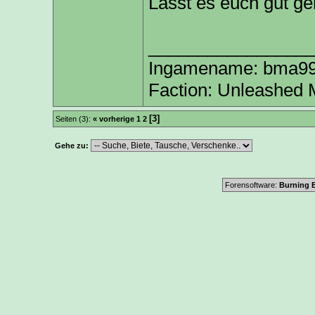
Lasst es euch gut ge
________________
Ingamename: bma9999
Faction: Unleashed 
[3]
Seiten (3):
« vorherige
1
2
Gehe zu:
Forensoftware:
Burning B