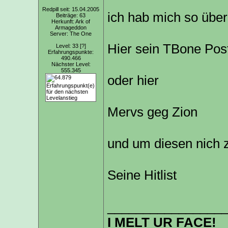
Redpill seit: 15.04.2005
ich hab mich so über 
Beiträge: 63
Herkunft: Ark of
Armageddon
Server: The One
Hier sein TBone Pos
Level: 33
[?]
Erfahrungspunkte:
490.466
Nächster Level:
555.345
oder hier
Mervs geg Zion
und um diesen nich 
Seine Hitlist
________________
I MELT UR FACE!