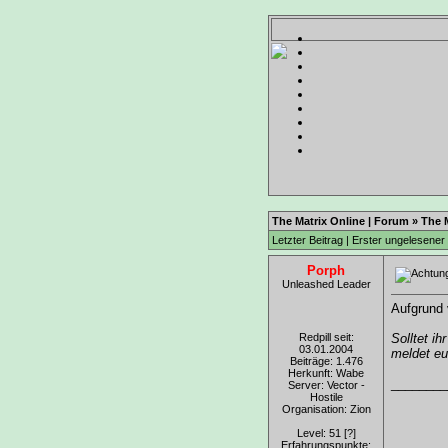
The Matrix Online | Forum
»
The 
Letzter Beitrag
|
Erster ungelesener 
Porph
Unleashed Leader
Aufgrund 
Redpill seit:
Solltet ih
03.01.2004
meldet eu
Beiträge: 1.476
Herkunft: Wabe
________
Server: Vector -
Hostile
Organisation: Zion
Level: 51
[?]
Erfahrungspunkte: