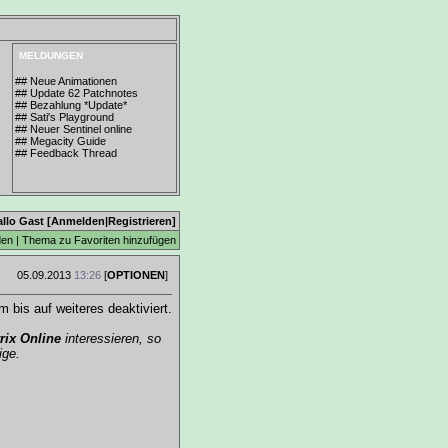
MELDUNGEN
## Neue Animationen
## Update 62 Patchnotes
## Bezahlung *Update*
## Sati's Playground
## Neuer Sentinel online
## Megacity Guide
## Feedback Thread
allo Gast [
Anmelden
|
Registrieren
]
den
|
Thema zu Favoriten hinzufügen
05.09.2013
13:26
[
OPTIONEN
]
bis auf weiteres deaktiviert.
rix Online
interessieren, so
ige.