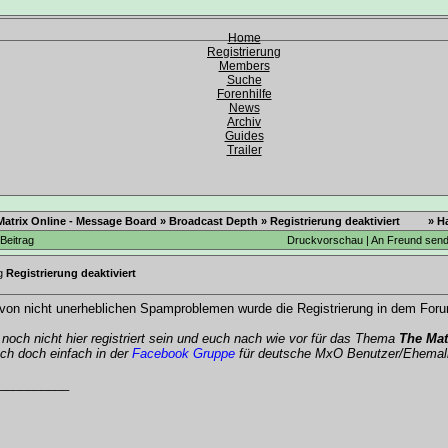
Home
Registrierung
Members
Suche
Forenhilfe
News
Archiv
Guides
Trailer
Matrix Online - Message Board
»
Broadcast Depth
»
Registrierung deaktiviert
» H
Beitrag
Druckvorschau
|
An Freund sen
Registrierung deaktiviert
von nicht unerheblichen Spamproblemen wurde die Registrierung in dem Forum 
r noch nicht hier registriert sein und euch nach wie vor für das Thema
The Mat
ch doch einfach in der
Facebook Gruppe
für deutsche MxO Benutzer/Ehemal
__________