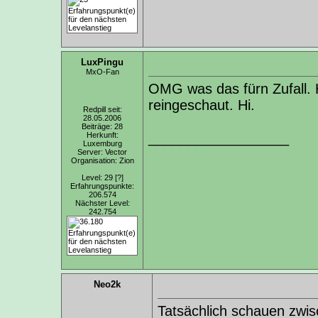
LuxPingu
MxO-Fan
OMG was das fürn Zufall. H
reingeschaut. Hi.
Redpill seit:
28.05.2006
Beiträge: 28
__________________
Herkunft:
Luxemburg
Server: Vector
Organisation: Zion
Level: 29
[?]
Erfahrungspunkte:
206.574
Nächster Level:
242.754
Neo2k
Tatsächlich schauen zwis