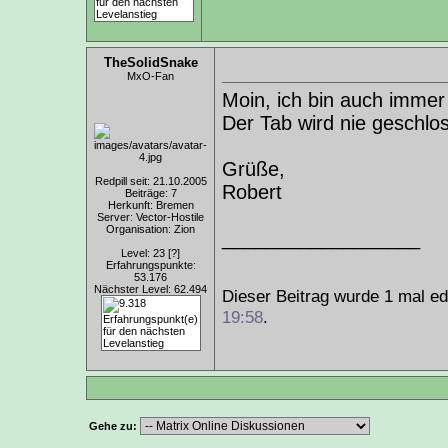
TheSolidSnake
MxO-Fan
Moin, ich bin auch immer 
Der Tab wird nie geschl
Grüße,
Redpill seit: 21.10.2005
Robert
Beiträge: 7
Herkunft: Bremen
Server: Vector-Hostile
Organisation: Zion
__________________
Level: 23
[?]
Erfahrungspunkte:
53.176
Nächster Level: 62.494
Dieser Beitrag wurde 1 mal ed
19:58
.
Gehe zu: