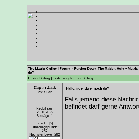
The Matrix Online | Forum
»
Further Down The Rabbit Hole
»
Matrix
da?
Letzter Beitrag
|
Erster ungelesener Beitrag
Capt'n Jack
Hallo, irgendwer noch da?
MxO-Fan
Falls jemand diese Nachric
befindet darf gerne Antwort
Redpill seit:
25.11.2025
Beiträge: 1
Level: 6
[?]
Erfahrungspunkte:
257
Nächster Level: 282