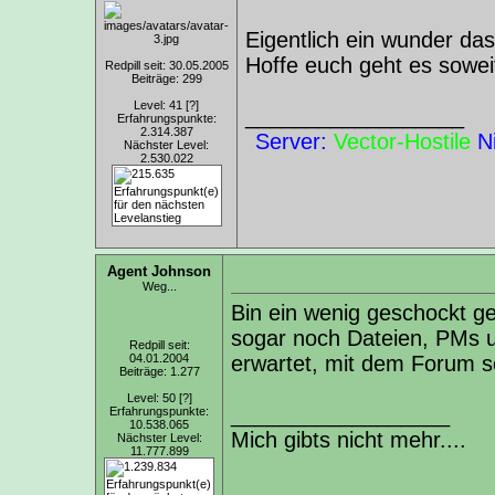
Eigentlich ein wunder das 
Hoffe euch geht es sowei
Redpill seit: 30.05.2005
Beiträge: 299
Level: 41
[?]
__________________
Erfahrungspunkte:
2.314.387
Server:
Vector-Hostile
N
Nächster Level:
2.530.022
Agent Johnson
Weg...
Bin ein wenig geschockt ge
sogar noch Dateien, PMs u
Redpill seit:
04.01.2004
erwartet, mit dem Forum so
Beiträge: 1.277
Level: 50
[?]
__________________
Erfahrungspunkte:
10.538.065
Mich gibts nicht mehr....
Nächster Level:
11.777.899