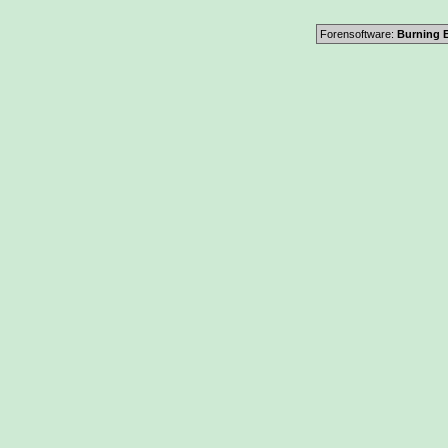
Forensoftware:
Burning B