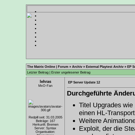
The Matrix Online | Forum
»
Archiv
»
External Playtest Archiv
»
EP S
Letzter Beitrag
|
Erster ungelesener Beitrag
lehras
EP Server Update 12
MxO-Fan
Durchgeführte Änder
Titel Upgrades wi
einen HL-Transport
Redpill seit: 31.03.2005
Weitere Animatione
Beiträge: 167
Herkunft: Bremen
Exploit, der die S
Server: Syntax
Organisation: