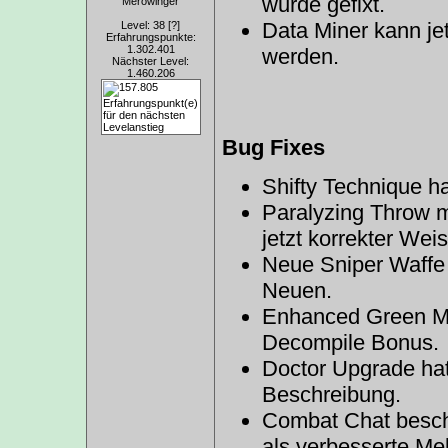
wurde gefixt.
Merowinger
Data Miner kann jet
Level: 38
[?]
Erfahrungspunkte:
1.302.401
werden.
Nächster Level:
1.460.206
Bug Fixes
Shifty Technique ha
Paralyzing Throw m
jetzt korrekter Wei
Neue Sniper Waffe 
Neuen.
Enhanced Green Mill
Decompile Bonus.
Doctor Upgrade hat
Beschreibung.
Combat Chat beschre
als verbesserte Mel