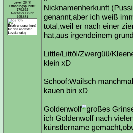
Level: 28
[?]
Nicknamenherkunft (Pussit
Erfahrungspunkte:
170.882
Nächster Level:
genannt,aber ich weiß imme
195.661
total,weil er nach einer z
hat,aus irgendeinem grun
Little/Littöl/Zwergüü/Kleen
klein xD
Schoof:Wailsch manchmal 
kauen bin xD
Goldenwolf
ich Goldenwolf nach viel
künstlername gemacht,obw