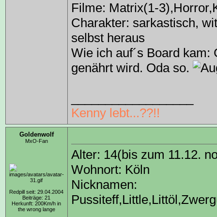
Filme: Matrix(1-3),Horro
Charakter: sarkastisch, wi
selbst heraus
Wie ich auf´s Board kam:
genährt wird. Oda so.
__________________
Kenny lebt...??!!
Goldenwolf
MxO-Fan
Alter: 14(bis zum 11.12. n
Wohnort: Köln
Nicknamen:
Redpill seit: 29.04.2004
Pussiteff,Little,Littöl,Zw
Beiträge: 21
Herkunft: 200Km/h in
the wrong lange
..