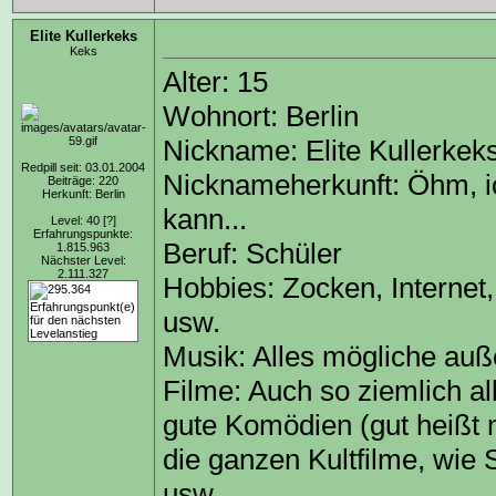
Elite Kullerkeks
Keks
Alter: 15
Wohnort: Berlin
Nickname: Elite Kullerkek
Redpill seit: 03.01.2004
Nicknameherkunft: Öhm, i
Beiträge: 220
Herkunft: Berlin
kann...
Level: 40
[?]
Erfahrungspunkte:
Beruf: Schüler
1.815.963
Nächster Level:
2.111.327
Hobbies: Zocken, Internet,
usw.
Musik: Alles mögliche au
Filme: Auch so ziemlich all
gute Komödien (gut heißt
die ganzen Kultfilme, wie 
usw.