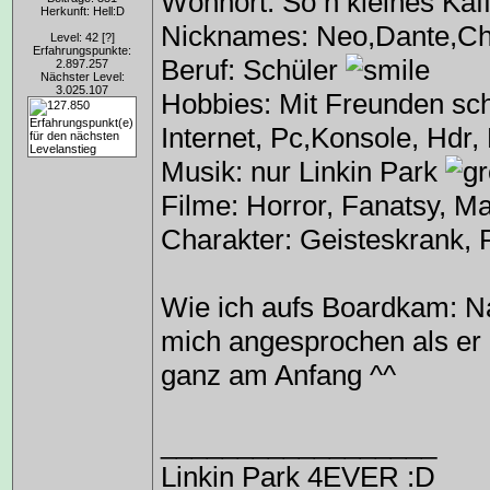
Wohnort: So n kleines Kaff
Herkunft: Hell:D
Nicknames: Neo,Dante,Ch
Level: 42
[?]
Erfahrungspunkte:
Beruf: Schüler
2.897.257
Nächster Level:
3.025.107
Hobbies: Mit Freunden sch
Internet, Pc,Konsole, Hdr, 
Musik: nur Linkin Park
Filme: Horror, Fanatsy, Ma
Charakter: Geisteskrank, P
Wie ich aufs Boardkam: Na
mich angesprochen als er
ganz am Anfang ^^
__________________
Linkin Park 4EVER :D