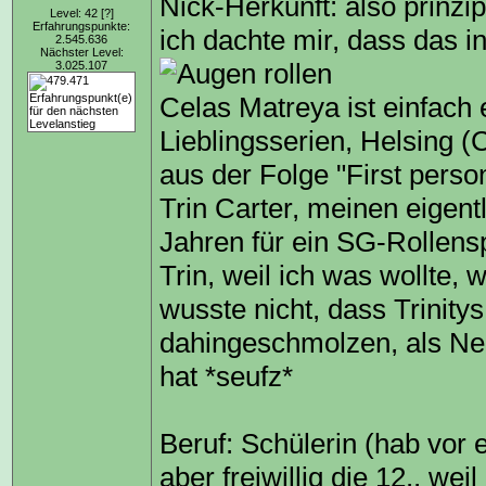
Nick-Herkunft: also prinzip
Level: 42
[?]
Erfahrungspunkte:
ich dachte mir, dass das 
2.545.636
Nächster Level:
3.025.107
Celas Matreya ist einfac
Lieblingsserien, Helsing (C
aus der Folge "First perso
Trin Carter, meinen eigent
Jahren für ein SG-Rollensp
Trin, weil ich was wollte,
wusste nicht, dass Trinitys 
dahingeschmolzen, als Neo
hat *seufz*
Beruf: Schülerin (hab vor
aber freiwillig die 12., w