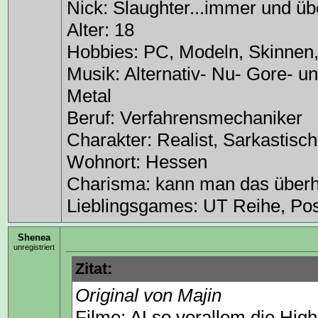
Nick: Slaughter...immer und übe
Alter: 18
Hobbies: PC, Modeln, Skinnen
Musik: Alternativ- Nu- Gore- u
Metal
Beruf: Verfahrensmechaniker
Charakter: Realist, Sarkastisc
Wohnort: Hessen
Charisma: kann man das überh
Lieblingsgames: UT Reihe, Post
Shenea
unregistriert
Zitat:
Original von Majin
Filme: ALso vorallem die Highl