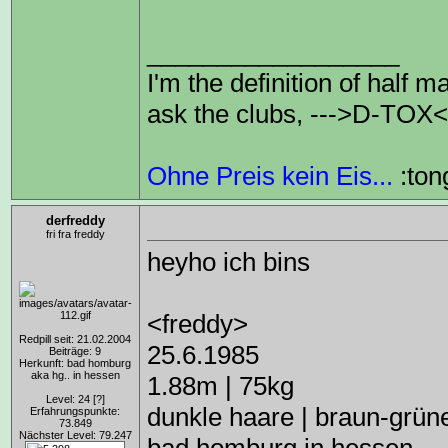
__________________
I'm the definition of half m
ask the clubs, --->D-TOX<-
Ohne Preis kein Eis...
:ton
derfreddy
fri fra freddy
heyho ich bins
<freddy>
Redpill seit: 21.02.2004
25.6.1985
Beiträge: 9
Herkunft: bad homburg
aka hg.. in hessen
1.88m | 75kg
Level: 24
[?]
dunkle haare | braun-grün
Erfahrungspunkte:
73.849
Nächster Level: 79.247