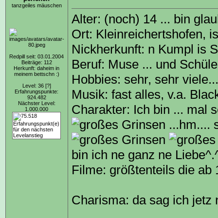
tanzgeiles mäuschen
Alter: (noch) 14 ... bin gla
Ort: Kleinreichertshofen, i
Nickherkunft: n Kumpl is 
Redpill seit: 03.01.2004
Beruf: Muse ... und Schül
Beiträge: 112
Herkunft: daheim in
meinem bettschn :)
Hobbies: sehr, sehr viele..
Level: 36
[?]
Musik: fast alles, v.a. B
Erfahrungspunkte:
924.482
Nächster Level:
Charakter: Ich bin ... mal 
1.000.000
...hm....
bin ich ne ganz ne Liebe^.
Filme: größtenteils die ab
Charisma: da sag ich jetz ni