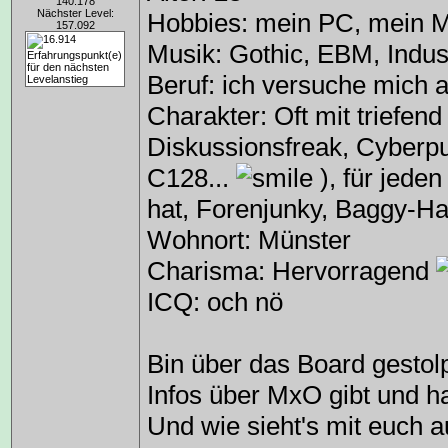
140.178
Nächster Level:
Hobbies: mein PC, mein 
157.092
Musik: Gothic, EBM, Indust
Beruf: ich versuche mich al
Charakter: Oft mit triefe
Diskussionsfreak, Cyberpu
C128...
), für jede
hat, Forenjunky, Baggy-
Wohnort: Münster
Charisma: Hervorragend
ICQ: och nö
Bin über das Board gestolp
Infos über MxO gibt und ha
Und wie sieht's mit euch 