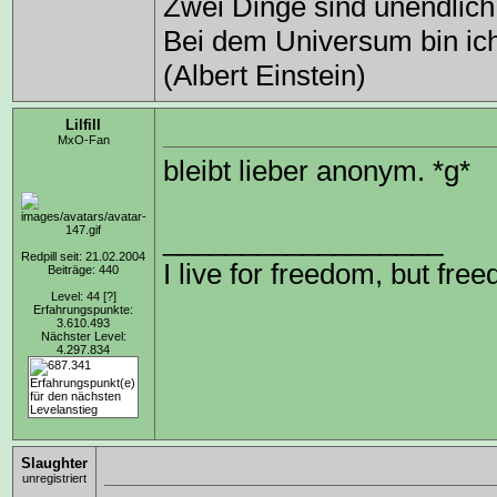
Zwei Dinge sind unendlic
Bei dem Universum bin ich 
(Albert Einstein)
Lilfill
MxO-Fan
bleibt lieber anonym. *g*
__________________
Redpill seit: 21.02.2004
I live for freedom, but free
Beiträge: 440
Level: 44
[?]
Erfahrungspunkte:
3.610.493
Nächster Level:
4.297.834
Slaughter
unregistriert