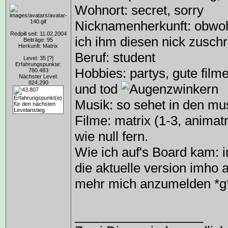
Wohnort: secret, sorry
Nicknamenherkunft: obwohl
Redpill seit: 11.02.2004
ich ihm diesen nick zusch
Beiträge: 95
Herkunft: Matrix
Beruf: student
Level: 35
[?]
Erfahrungspunkte:
Hobbies: partys, gute film
780.483
Nächster Level:
824.290
und tod
Musik: so sehet in den mu
Filme: matrix (1-3, animatr
wie null fern.
Wie ich auf's Board kam: 
die aktuelle version imho 
mehr mich anzumelden *g
__________________