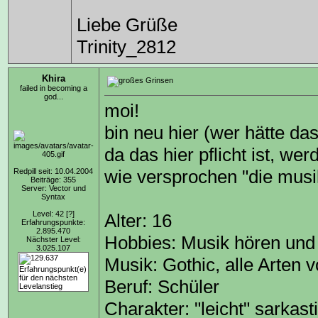
Liebe Grüße
Trinity_2812
Khira
failed in becoming a
god...
moi!
bin neu hier (wer hätte d
da das hier pflicht ist, we
wie versprochen "die musi
Redpill seit: 10.04.2004
Beiträge: 355
Server: Vector und
Syntax
Level: 42
[?]
Alter: 16
Erfahrungspunkte:
2.895.470
Hobbies: Musik hören und 
Nächster Level:
3.025.107
Musik: Gothic, alle Arten 
Beruf: Schüler
Charakter: "leicht" sarkast