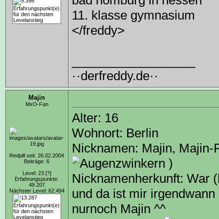
bad homburg in hessen
11. klasse gymnasium
</freddy>
__________________
··derfreddy.de··
Majin
MxO-Fan
Alter: 16
Wohnort: Berlin
Nicknamen: Majin, Majin-
Redpill seit: 26.02.2004
)
Beiträge: 6
Level: 23
[?]
Nicknamenherkunft: War (b
Erfahrungspunkte:
49.207
und da ist mir irgendwann 
Nächster Level: 62.494
nurnoch Majin ^^