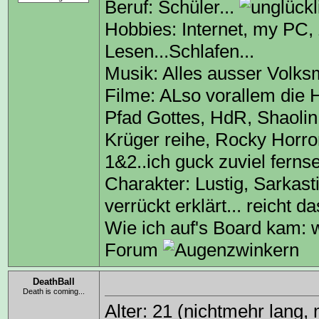
Beruf: Schüler...
Hobbies: Internet, my PC
Lesen...Schlafen...
Musik: Alles ausser Volks
Filme: ALso vorallem die Hi
Pfad Gottes, HdR, Shaolin 
Krüger reihe, Rocky Horror
1&2..ich guck zuviel fern
Charakter: Lustig, Sarkast
verrückt erklärt... reicht d
Wie ich auf's Board kam:
Forum
DeathBall
Death is coming...
Alter: 21 (nichtmehr lang,