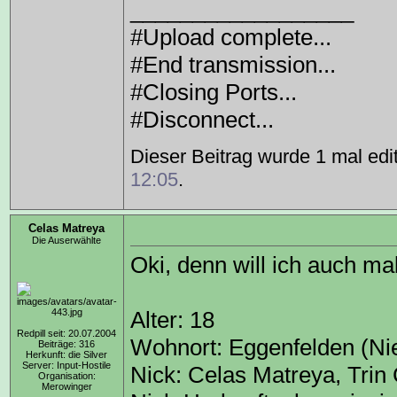
__________________
#Upload complete...
#End transmission...
#Closing Ports...
#Disconnect...
Dieser Beitrag wurde 1 mal edi
12:05
.
Celas Matreya
Die Auserwählte
Oki, denn will ich auch mal
Alter: 18
Redpill seit: 20.07.2004
Wohnort: Eggenfelden (Ni
Beiträge: 316
Herkunft: die Silver
Server: Input-Hostile
Nick: Celas Matreya, Trin 
Organisation:
Merowinger