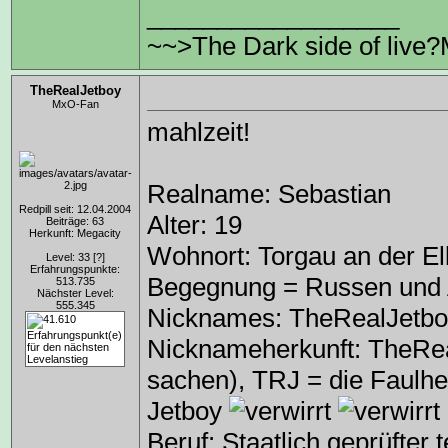
__________________
~~>The Dark side of live?
TheRealJetboy
MxO-Fan
mahlzeit!
Realname: Sebastian
Redpill seit: 12.04.2004
Alter: 19
Beiträge: 63
Herkunft: Megacity
Wohnort: Torgau an der El
Level: 33
[?]
Erfahrungspunkte:
Begegnung = Russen und 
513.735
Nächster Level:
555.345
Nicknames: TheRealJetboy
Nicknameherkunft: TheRea
sachen), TRJ = die Faulh
Jetboy
Beruf: Staatlich geprüfter