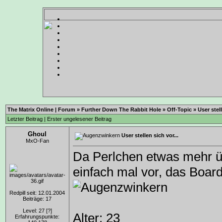
The Matrix Online | Forum
»
Further Down The Rabbit Hole
»
Off-Topic
»
User stell
Letzter Beitrag
|
Erster ungelesener Beitrag
Ghoul
User stellen sich vor...
MxO-Fan
Da Perlchen etwas mehr üb
einfach mal vor, das Board 
Redpill seit: 12.01.2004
Beiträge: 17
Level: 27
[?]
Alter: 23
Erfahrungspunkte: