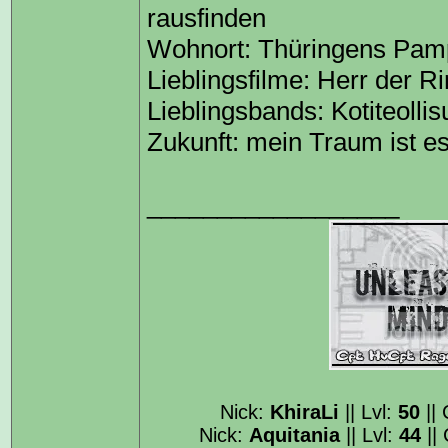
rausfinden
Wohnort: Thüringens Pam
Lieblingsfilme: Herr der Ri
Lieblingsbands: Kotiteolli
Zukunft: mein Traum ist e
__________________
Nick:
KhiraLi
|| Lvl:
50
||
Nick:
Aquitania
|| Lvl:
44
||