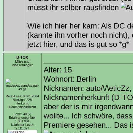
müsst ihr selber rausfinden
Wie ich hier her kam: Als DC d
(kannte ihn vorher noch nicht),
jetzt hier, und das is gut so *g*
D-TOX
Milize und
Wassermagier
Alter: 15
Wohnort: Berlin
Nicknamen: auto/\/\eticZz,
Nicknamenherkunft (D-TOX)
Redpill seit: 03.01.2004
Beiträge: 228
Herkunft:
aber der is mir irgendwan
Deutschland/Berlin
wollte... Ich schwöre, dass
Level: 40
[?]
Erfahrungspunkte:
1.881.991
Premiere gesehen... Das i
Nächster Level:
2.111.327