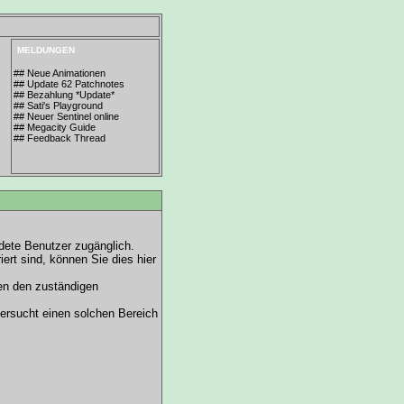
MELDUNGEN
## Neue Animationen
## Update 62 Patchnotes
## Bezahlung *Update*
## Sati's Playground
## Neuer Sentinel online
## Megacity Guide
## Feedback Thread
dete Benutzer zugänglich.
riert sind, können Sie dies hier
ren den zuständigen
ersucht einen solchen Bereich